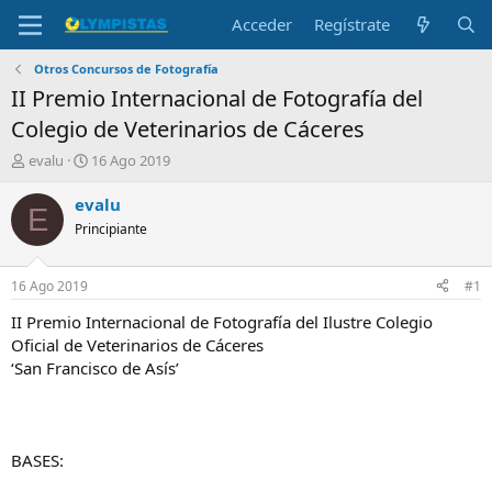
Acceder
Regístrate
Otros Concursos de Fotografía
II Premio Internacional de Fotografía del
Colegio de Veterinarios de Cáceres
I
F
evalu
16 Ago 2019
n
e
i
c
evalu
E
c
h
Principiante
i
a
a
d
d
e
16 Ago 2019
#1
o
i
r
n
II Premio Internacional de Fotografía del Ilustre Colegio
d
i
Oficial de Veterinarios de Cáceres
e
c
‘San Francisco de Asís’
l
i
t
o
e
m
a
BASES: