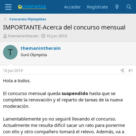
Acceder
Regístrate
Concursos Olympistas
IMPORTANTE-Acerca del concurso mensual
I
F
themanintherain
16 Jun 2019
n
e
i
c
themanintherain
T
c
h
Gurú Olympista
i
a
a
d
d
e
16 Jun 2019
#1
o
i
r
n
Hola a todos.
d
i
e
c
El concurso mensual queda
suspendido
hasta que se
l
i
complete la renovación y el reparto de tareas de la nueva
t
o
moderación.
e
m
a
Lamentablemente yo no seguiré llevando el concurso.
Actualmente me resulta difícil sacar un rato para ponerme
con ello y otro compañero tomará el relevo. Además, va a