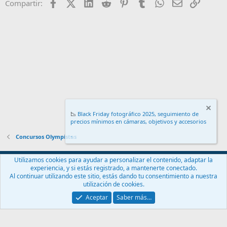
Facebook
X (Twitter)
LinkedIn
Reddit
Pinterest
Tumblr
WhatsApp
Email
Enlace
Compartir:
📉
Black Friday fotográfico 2025, seguimiento de
precios mínimos en cámaras, objetivos y accesorios
.
Concursos Olympistas
Español (ES)
Utilizamos cookies para ayudar a personalizar el contenido, adaptar la
experiencia, y si estás registrado, a mantenerte conectado.
Contáctanos
Términos y reglas
Política de privacidad
Ayuda
Al continuar utilizando este sitio, estás dando tu consentimiento a nuestra
Inicio
R
utilización de cookies.
S
S
Aceptar
Saber más…
®
Community platform by XenForo
© 2010-2024 XenForo Ltd.