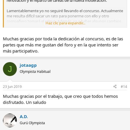
renovación y el reparto de tareas de la nueva moderación.
Lamentablemente yo no seguiré llevando el concurso. Actualmente
me resulta difícil sacar un rato para ponerme con ello y otro
compañero tomará el relevo. Además, va a haber algunos cambios
Haz clic para expandir...
en la dinámica, de forma que se haga más fácil participar y formar
parte del mismo.
Muchas gracias por toda la dedicación al concurso, es de las
Ha sido un placer y un privilegio llevarlo todos estos meses.
partes que más me gustan del foro y en la que intento ser
más participativo.
Un saludo amigos.
jotaagp
J
Olympista Habitual
23 Jun 2019
#14
Muchas gracias por el trabajo, que creo que todos hemos
disfrutado. Un saludo
A.D.
Gurú Olympista