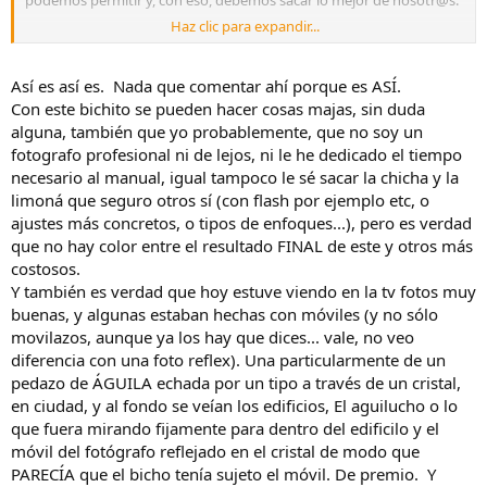
podemos permitir y, con eso, debemos sacar lo mejor de nosotr@s.
Haz clic para expandir...
Ánimo y dale caña a ese 14-150 que seguro que le puedes sacar
mucho más. Muchas veces nos autolimitamos mentalmente
pensando que al no tener el mejor equipo ya no vamos a
Así es así es. Nada que comentar ahí porque es ASÍ.
poder...pero seguro que sí, hace 15 años hacían cosas increíbles con
Con este bichito se pueden hacer cosas majas, sin duda
equipos muy inferiores a los nuestros.
alguna, también que yo probablemente, que no soy un
fotografo profesional ni de lejos, ni le he dedicado el tiempo
Ahora, una cosa, revela los raw, que seguro que les puedes quitar
necesario al manual, igual tampoco le sé sacar la chicha y la
mucha más “chicha”.
limoná que seguro otros sí (con flash por ejemplo etc, o
Un saludo!!!
ajustes más concretos, o tipos de enfoques...), pero es verdad
que no hay color entre el resultado FINAL de este y otros más
costosos.
Y también es verdad que hoy estuve viendo en la tv fotos muy
buenas, y algunas estaban hechas con móviles (y no sólo
movilazos, aunque ya los hay que dices... vale, no veo
diferencia con una foto reflex). Una particularmente de un
pedazo de ÁGUILA echada por un tipo a través de un cristal,
en ciudad, y al fondo se veían los edificios, El aguilucho o lo
que fuera mirando fijamente para dentro del edificilo y el
móvil del fotógrafo reflejado en el cristal de modo que
PARECÍA que el bicho tenía sujeto el móvil. De premio. Y