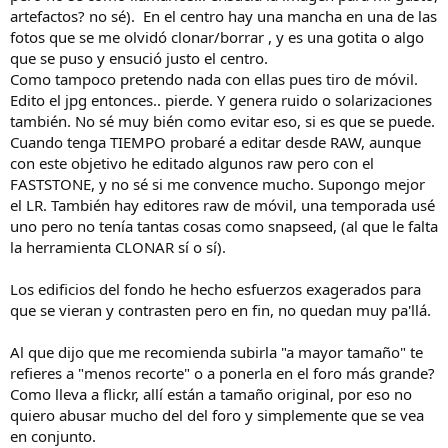
artefactos? no sé). En el centro hay una mancha en una de las
fotos que se me olvidó clonar/borrar , y es una gotita o algo
que se puso y ensució justo el centro.
Como tampoco pretendo nada con ellas pues tiro de móvil.
Edito el jpg entonces.. pierde. Y genera ruido o solarizaciones
también. No sé muy bién como evitar eso, si es que se puede.
Cuando tenga TIEMPO probaré a editar desde RAW, aunque
con este objetivo he editado algunos raw pero con el
FASTSTONE, y no sé si me convence mucho. Supongo mejor
el LR. También hay editores raw de móvil, una temporada usé
uno pero no tenía tantas cosas como snapseed, (al que le falta
la herramienta CLONAR sí o sí).
Los edificios del fondo he hecho esfuerzos exagerados para
que se vieran y contrasten pero en fin, no quedan muy pa'llá.
Al que dijo que me recomienda subirla "a mayor tamaño" te
refieres a "menos recorte" o a ponerla en el foro más grande?
Como lleva a flickr, allí están a tamaño original, por eso no
quiero abusar mucho del del foro y simplemente que se vea
en conjunto.