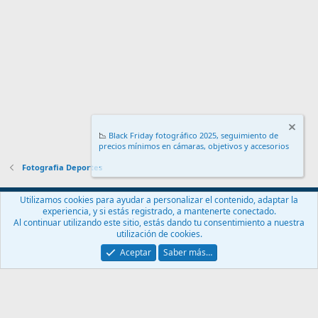
📉
Black Friday fotográfico 2025, seguimiento de
precios mínimos en cámaras, objetivos y accesorios
.
Fotografia Deportes
Español (ES)
Utilizamos cookies para ayudar a personalizar el contenido, adaptar la
experiencia, y si estás registrado, a mantenerte conectado.
Contáctanos
Términos y reglas
Política de privacidad
Ayuda
Al continuar utilizando este sitio, estás dando tu consentimiento a nuestra
Inicio
R
utilización de cookies.
S
S
Aceptar
Saber más…
®
Community platform by XenForo
© 2010-2024 XenForo Ltd.