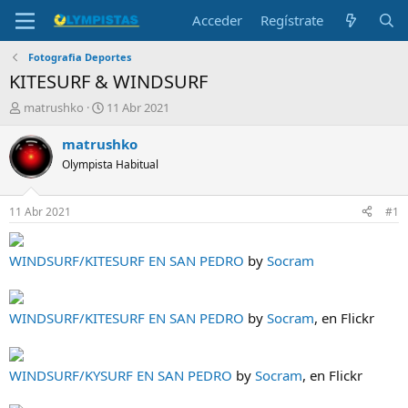
Acceder
Regístrate
Fotografia Deportes
KITESURF & WINDSURF
I
F
matrushko
11 Abr 2021
n
e
i
c
matrushko
c
h
Olympista Habitual
i
a
a
d
d
e
11 Abr 2021
#1
o
i
r
n
d
i
WINDSURF/KITESURF EN SAN PEDRO
by
Socram
e
c
l
i
t
o
WINDSURF/KITESURF EN SAN PEDRO
by
Socram
, en Flickr
e
m
a
WINDSURF/KYSURF EN SAN PEDRO
by
Socram
, en Flickr