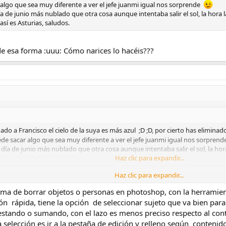
r algo que sea muy diferente a ver el jefe juanmi igual nos sorprende
a de junio más nublado que otra cosa aunque intentaba salir el sol, la hora 
así es Asturias, saludos.
e esa forma :uuu: Cómo narices lo hacéis???
 a Francisco el cielo de la suya es más azul ;D ;D, por cierto has eliminado
uede sacar algo que sea muy diferente a ver el jefe juanmi igual nos sorpren
día de junio más nublado que otra cosa aunque intentaba salir el sol, la hor
do , así es Asturias, saludos.
Haz clic para expandir...
Haz clic para expandir...
sa forma :uuu: Cómo narices lo hacéis???
ma de borrar objetos o personas en photoshop, con la herramient
ión rápida, tiene la opción de seleccionar sujeto que va bien par
estando o sumando, con el lazo es menos preciso respecto al con
 selección es ir a la pestaña de edición y relleno según contenido