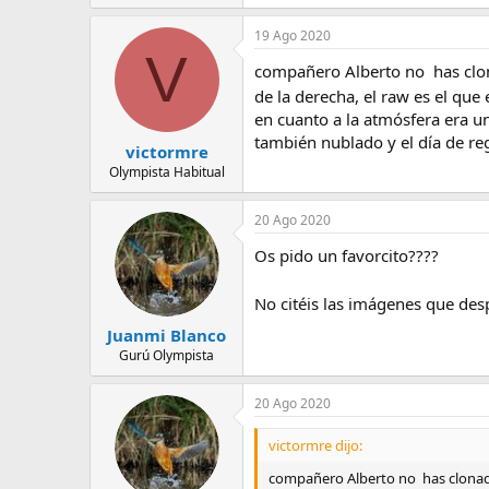
19 Ago 2020
V
compañero Alberto no has clona
de la derecha, el raw es el que
en cuanto a la atmósfera era un
también nublado y el día de reg
victormre
Olympista Habitual
20 Ago 2020
Os pido un favorcito????
No citéis las imágenes que des
Juanmi Blanco
Gurú Olympista
20 Ago 2020
victormre dijo:
compañero Alberto no has clonado a