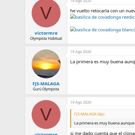
19 Ago 2020
V
he vuelto retocarla con un nuev
basilica de covadonga reedic
basilica de covadonga blanc
victormre
Olympista Habitual
19 Ago 2020
La primera es muy buena aunque
FJS-MALAGA
Gurú Olympista
19 Ago 2020
V
FJS-MALAGA dijo:
La primera es muy buena aunque ve
si me dado cuenta que el clonad
victormre