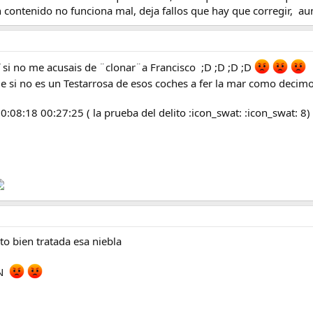
 contenido no funciona mal, deja fallos que hay que corregir, aun
 si no me acusais de ¨clonar¨a Francisco ;D ;D ;D ;D
que si no es un Testarrosa de esos coches a fer la mar como decim
:08:18 00:27:25 ( la prueba del delito :icon_swat: :icon_swat: 8) 
o bien tratada esa niebla
ON