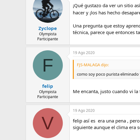
¡Qué gustazo da ver un sitio a
hacer y ¡los has hecho desapare
Una pregunta que estoy aprendie
Zyclope
técnica, parece que entonces t
Olympista
Participante
19 Ago 2020
F
FJS-MALAGA dijo:
como soy poco purista eliminado 
felip
Me encanta, justo cuando vi la 
Olympista
Participante
19 Ago 2020
V
felip así es era una pena , pe
siguiente aunque el clima era