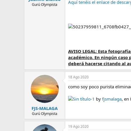
Aquí tenéis el enlace de descar
e
Gurú Olympista
m
a
AVISO LEGAL: Esta fotografía
académico. En ningún caso p
deberá hacerse citando al au
18 Ago 2020
como soy poco purista elimina
Sin título-1
by
fjsmalaga
, en 
FJS-MALAGA
Gurú Olympista
19 Ago 2020