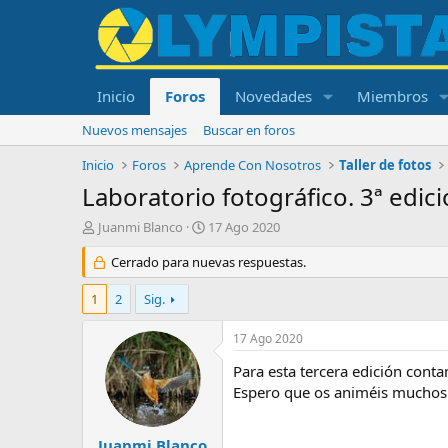
Inicio
Foros
Novedades
Miembros
Nuevos mensajes
Buscar en foros
Inicio
Foros
Aprende Con Nosotros
Taller de fotos
Laboratorio fotográfico. 3ª edic
I
F
Juanmi Blanco
17 Ago 2020
n
e
i
Cerrado para nuevas respuestas.
c
c
h
i
a
1
2
Sig.
a
d
d
e
17 Ago 2020
o
i
r
n
Para esta tercera edición con
d
i
Espero que os animéis muchos 
e
c
l
i
t
o
Juanmi Blanco