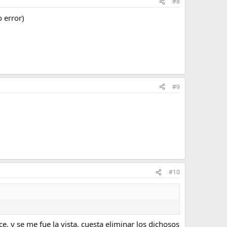
#8
 error)
#9
#10
, y se me fue la vista, cuesta eliminar los dichosos