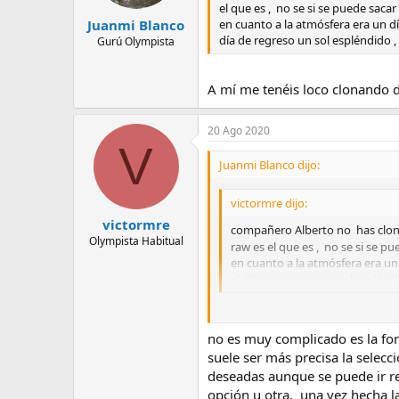
el que es , no se si se puede saca
Juanmi Blanco
en cuanto a la atmósfera era un dí
día de regreso un sol espléndido , 
Gurú Olympista
A mí me tenéis loco clonando d
20 Ago 2020
V
Juanmi Blanco dijo:
victormre dijo:
victormre
compañero Alberto no has clonado
Olympista Habitual
raw es el que es , no se si se p
en cuanto a la atmósfera era un 
el día de regreso un sol espléndi
A mí me tenéis loco clonando de e
no es muy complicado es la for
suele ser más precisa la selecc
deseadas aunque se puede ir r
opción u otra, una vez hecha la