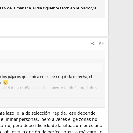
las 9 de la mañana, al día siguiente también nublado y el
#16
 los pájaros que había en el parking de la derecha, el
de
a las 9 de la mañana, al día siguiente también nublado y
a lazo, o la de selección rápida, eso depende,
a eliminar personas, pero a veces elige zonas no
torno, pero dependiendo de la situación pues una
, ahí está la opción de perfeccionar la máscara, lo