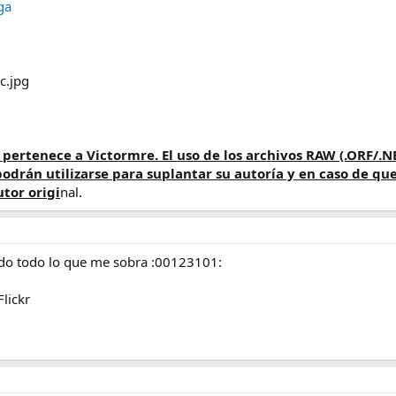
ga
 pertenece a Victormre. El uso de los archivos RAW (.ORF/.N
odrán utilizarse para suplantar su autoría y en caso de que
tor origi
nal.
do todo lo que me sobra :00123101:
Flickr