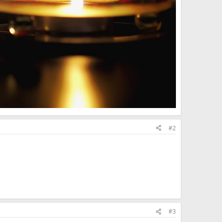
#2
#3