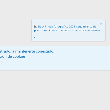
📉
Black Friday fotográfico 2025, seguimiento de
precios mínimos en cámaras, objetivos y accesorios
.
gistrado, a mantenerte conectado.
ación de cookies.
érminos y reglas
Política de privacidad
Ayuda
Inicio
R
S
S