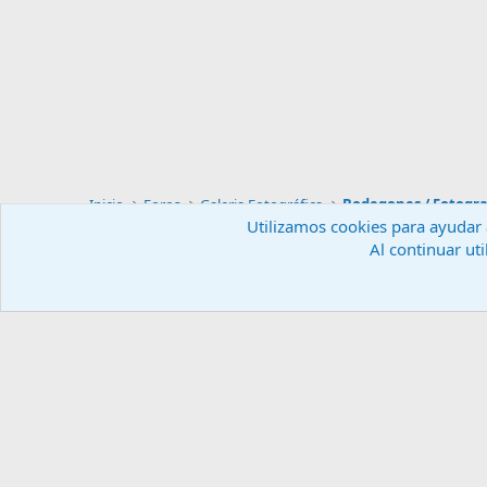
Inicio
Foros
Galeria Fotográfica
Bodegones / Fotogra
Utilizamos cookies para ayudar a
Al continuar uti
Español (ES)