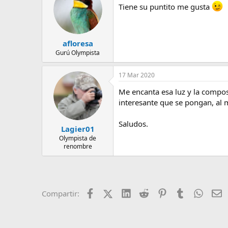
Tiene su puntito me gusta
afloresa
Gurú Olympista
17 Mar 2020
Me encanta esa luz y la composi
interesante que se pongan, al 
Saludos.
Lagier01
Olympista de
renombre
Facebook
X (Twitter)
LinkedIn
Reddit
Pinterest
Tumblr
Whats
E
Compartir: