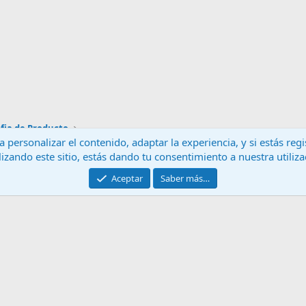
fia de Producto
 personalizar el contenido, adaptar la experiencia, y si estás re
lizando este sitio, estás dando tu consentimiento a nuestra utiliz
Contáctanos
T
Aceptar
Saber más…
®
Community platform by XenForo
© 2010-2024 XenForo Ltd.