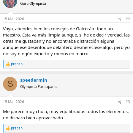
c
Gurú Olympista
i
o
n
15 Mar 2026
#2
e
s
Vaya, atiendes bien los consejos de Galcerán -todo un
:
maestro. Esta va más limpia aunque, si he de decir verdad, las
otras me gustaban y no encontraba distracción alguna
aunque ese desenfoque delantero desmereciese algo, pero yo
no soy ningún experto y menos en macro.
pracan
R
e
a
speedermin
c
S
c
Olympista Participante
i
o
n
15 Mar 2026
#3
e
s
Me parece muy chula, muy equilibrados todos los elementos,
:
un disparo bien aprovechado.
pracan
R