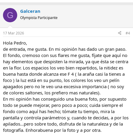
e
a
Galceran
c
G
c
Olympista Participante
i
o
n
17 Mar 2026
#4
e
s
Hola Pedro,
:
de entrada, me gusta. En mi opinión has dado un gran paso.
El fondo, cremoso con sus flares me gusta, fíjate que aquí no
hay elementos que despisten la mirada, ya que ésta se centra
en la flor. Los espacios los veo bien repartidos, la nitidez es
buena hasta donde alcanza ese F 4 ( la araña casi la tienes a
foco ) la luz está en su punto, los colores los veo un pelín
apagados pero no le veo una excesiva importancia ( no soy
de colores saltones, los prefiero mas naturales).
En mi opinión has conseguido una buena foto, por supuesto
todo se puede mejorar, pero poco a poco; cuida siempre el
fondo como aquí has hecho; tómate tu tiempo, mira la
pantalla y controla parámetros y, cuando te decidas, a por los
apilados...pero sobre todo, disfruta de la naturaleza y de la
fotografía. Enhorabuena por la foto y a por otra.