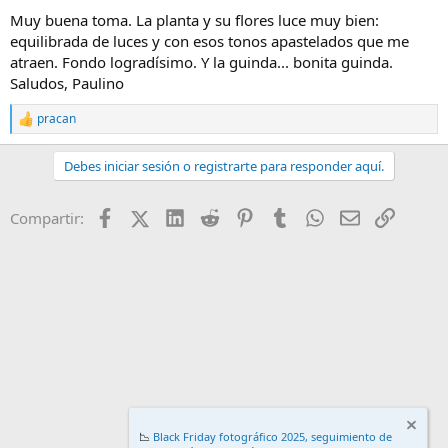
Muy buena toma. La planta y su flores luce muy bien:
equilibrada de luces y con esos tonos apastelados que me
atraen. Fondo logradísimo. Y la guinda... bonita guinda.
Saludos, Paulino
pracan
R
e
a
Debes iniciar sesión o registrarte para responder aquí.
c
c
i
Facebook
X (Twitter)
LinkedIn
Reddit
Pinterest
Tumblr
WhatsApp
Email
Enlace
Compartir:
o
n
e
s
:
📉
Black Friday fotográfico 2025, seguimiento de