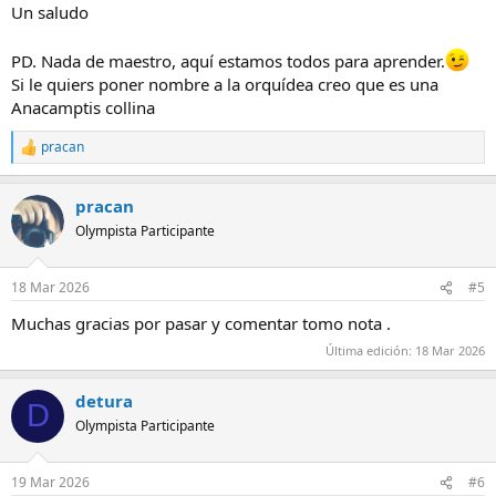
Un saludo
PD. Nada de maestro, aquí estamos todos para aprender.
Si le quiers poner nombre a la orquídea creo que es una
Anacamptis collina
pracan
R
e
a
pracan
c
c
Olympista Participante
i
o
n
18 Mar 2026
#5
e
s
Muchas gracias por pasar y comentar tomo nota .
:
Última edición:
18 Mar 2026
detura
D
Olympista Participante
19 Mar 2026
#6