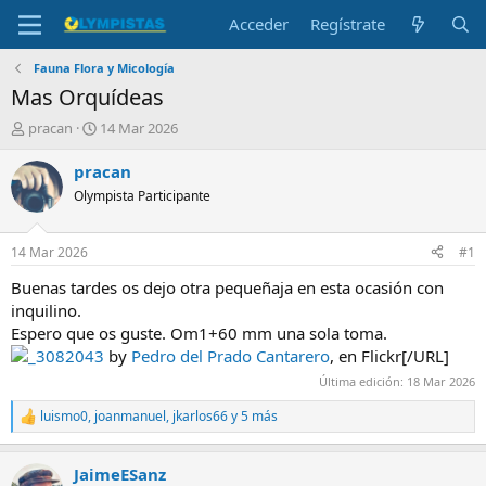
Acceder
Regístrate
Fauna Flora y Micología
Mas Orquídeas
I
F
pracan
14 Mar 2026
n
e
i
c
pracan
c
h
Olympista Participante
i
a
a
d
d
e
14 Mar 2026
#1
o
i
r
n
Buenas tardes os dejo otra pequeñaja en esta ocasión con
d
i
inquilino.
e
c
Espero que os guste. Om1+60 mm una sola toma.
l
i
_3082043
by
Pedro del Prado Cantarero
, en Flickr[/URL]
t
o
e
Última edición:
18 Mar 2026
m
luismo0
,
joanmanuel
,
jkarlos66
y 5 más
a
R
e
a
JaimeESanz
c