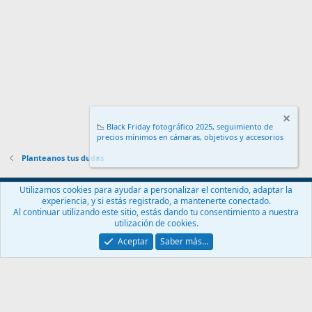
📉
Black Friday fotográfico 2025, seguimiento de
precios mínimos en cámaras, objetivos y accesorios
.
Planteanos tus dudas
Español (ES)
Utilizamos cookies para ayudar a personalizar el contenido, adaptar la
experiencia, y si estás registrado, a mantenerte conectado.
Contáctanos
Términos y reglas
Política de privacidad
Ayuda
Al continuar utilizando este sitio, estás dando tu consentimiento a nuestra
Inicio
R
utilización de cookies.
S
S
Aceptar
Saber más…
®
Community platform by XenForo
© 2010-2024 XenForo Ltd.