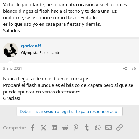
Ya he llegado tarde, pero para otra ocasión y si el techo es
blanco diriges el flash hacia el techo y te dará una luz
uniforme, se le conoce como flash revotado
es lo que uso yo en casa para fiestas y demás.
Saludos
gorkaeff
Olympista Participante
3 Ene 2021
#6
Nunca llega tarde unos buenos consejos.
Probaré el flash aunque es el básico de Zapata pero sí que se
puede apuntar en varias direcciones.
Gracias!
Debes iniciar sesión o registrarte para responder aquí.
Facebook
X (Twitter)
LinkedIn
Reddit
Pinterest
Tumblr
WhatsApp
Email
Enlace
Compartir: