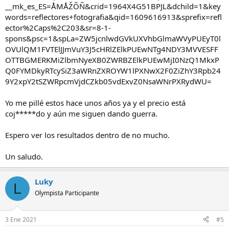
__mk_es_ES=ÅMÅŽÕÑ&crid=1964X4G51BPJL&dchild=1&key
words=reflectores+fotografia&qid=1609616913&sprefix=refl
ector%2Caps%2C203&sr=8-1-
spons&psc=1&spLa=ZW5jcnlwdGVkUXVhbGlmaWVyPUEyT0l
OVUlQM1FVTElJJmVuY3J5cHRlZElkPUEwNTg4NDY3MVVESFF
OTTBGMERKMiZlbmNyeXB0ZWRBZElkPUEwMjI0NzQ1MkxP
Q0FYMDkyRTcySiZ3aWRnZXROYW1lPXNwX2F0ZiZhY3Rpb24
9Y2xpY2tSZWRpcmVjdCZkb05vdExvZ0NsaWNrPXRydWU=
Yo me pillé estos hace unos años ya y el precio está
coj*****do y aún me siguen dando guerra.
Espero ver los resultados dentro de no mucho.
Un saludo.
Luky
L
Olympista Participante
3 Ene 2021
#5