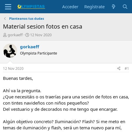
Acceder
Regístrate
Planteanos tus dudas
Material sesion fotos en casa
I
F
gorkaeff
12 Nov 2020
n
e
i
c
gorkaeff
c
h
Olympista Participante
i
a
a
d
d
e
12 Nov 2020
#1
o
i
r
n
Buenas tardes,
d
i
e
c
Ahí va la pregunta.
l
i
¿Que necesitáis o os traerías para una sesión de fotos en casa,
t
o
con tintes navideños con niños pequeños?
e
Del vestuario y de decorados no me tengo que encargar.
m
a
Algún objetivo concreto? Iluminación? Flash? Si me meto en
temas de iluminación y flash, será un tema nuevo para mí,