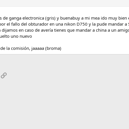
 es de ganga electronica (gris) y buenabuy a mi mea ido muy bien 
e por el fallo del obturador en una nikon D750 y la pude mandar 
 dijamos en caso de avería tienes que mandar a china a un ami
vuelto uno nuevo
de la comisión, jaaaaa (broma)
App
mail
Enlace