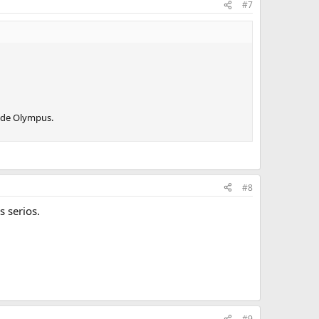
#7
 de Olympus.
#8
 serios.
#9