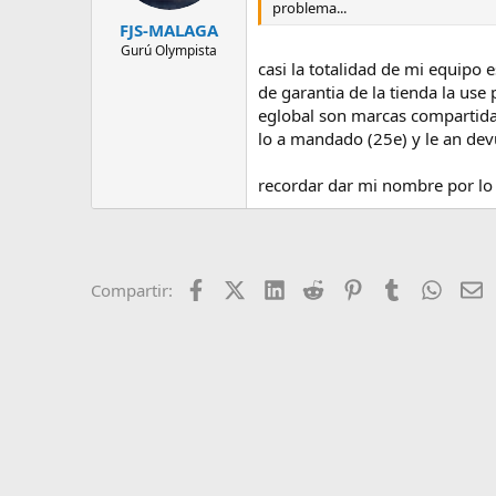
problema...
FJS-MALAGA
Gurú Olympista
casi la totalidad de mi equipo
de garantia de la tienda la us
eglobal son marcas compartida
lo a mandado (25e) y le an de
recordar dar mi nombre por lo 
Facebook
X (Twitter)
LinkedIn
Reddit
Pinterest
Tumblr
Whats
E
Compartir: