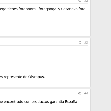
#2
uego tienes fotoboom , fotoganga y Casanova foto
#3
es represente de Olympus.
#4
 he encontrado con productos garantía España