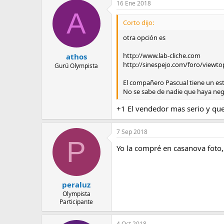
16 Ene 2018
A
Corto dijo:
otra opción es
http://www.lab-cliche.com
athos
http://sinespejo.com/foro/viewt
Gurú Olympista
El compañero Pascual tiene un es
No se sabe de nadie que haya nego
+1 El vendedor mas serio y qu
7 Sep 2018
P
Yo la compré en casanova foto,
peraluz
Olympista
Participante
4 Oct 2018