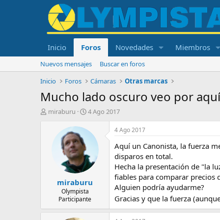
Inicio
Foros
Novedades
Miembros
Nuevos mensajes
Buscar en foros
Inicio
Foros
Cámaras
Otras marcas
Mucho lado oscuro veo por aqu
I
F
miraburu
4 Ago 2017
n
e
i
c
4 Ago 2017
c
h
Aquí un Canonista, la fuerza 
i
a
a
d
disparos en total.
d
e
Hecha la presentación de "la lu
o
i
fiables para comparar precios 
miraburu
r
n
Alguien podría ayudarme?
d
i
Olympista
Gracias y que la fuerza (aunq
Participante
e
c
l
i
t
o