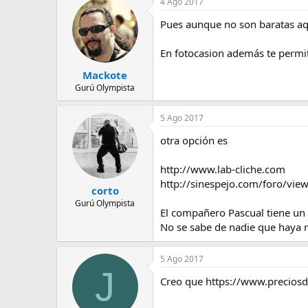
4 Ago 2017
e
m
Pues aunque no son baratas aq
a
En fotocasion además te permit
Mackote
Gurú Olympista
5 Ago 2017
otra opción es
http://www.lab-cliche.com
http://sinespejo.com/foro/vi
corto
Gurú Olympista
El compañero Pascual tiene un
No se sabe de nadie que haya n
5 Ago 2017
J
Creo que https://www.preciosde