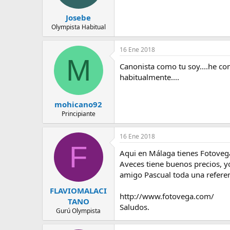
Josebe
Olympista Habitual
16 Ene 2018
M
Canonista como tu soy....he co
habitualmente....
mohicano92
Principiante
16 Ene 2018
F
Aqui en Málaga tienes Fotovega
Aveces tiene buenos precios, y
amigo Pascual toda una refere
FLAVIOMALACI
http://www.fotovega.com/
TANO
Saludos.
Gurú Olympista