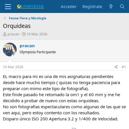
Acceder
Regístrate
Fauna Flora y Micología
Orquideas
I
F
pracan
10 Mar 2026
n
e
i
c
pracan
c
h
Olympista Participante
i
a
a
d
d
e
10 Mar 2026
#1
o
i
r
n
EL macro para mi es una de mis asignaturas pendientes
d
i
desde hace mucho tiempo ( quizas no tenga paciencia para
e
c
preparar con mimo este tipo de fotografia).
l
i
Este finde pasado he retomado la om1 y el 60 mm y me he
t
o
decidido a probar de nuevo con estas orquideas.
e
No son fotografias espectaculares como algunas de las que se
m
a
ven aqui, pero estoy contento con los resultados.
Disparo único ISO 200 Apertura 3.2 y 1/400 de Velocidad.