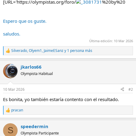
[URL='https://olympistas.org/foro/
_3081731
%20by%20
Espero que os guste.
saludos.
Última edición:
10 Mar 2026
Silverado
,
Olyem1
,
JaimeESanz
y 1 persona más
R
e
a
jkarlos66
c
c
Olympista Habitual
i
o
n
10 Mar 2026
#2
e
s
Es bonita, yo también estaría contento con el resultado.
:
pracan
R
e
a
speedermin
c
S
c
Olympista Participante