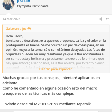
pracan
c
c
Olympista Participante
i
o
n
14 Mar 2026
#5
e
s
Galceran dijo:
:
Hola Pedro,
bonita orquídea silvestre la que nos propones. La luz y el color en la
protagonista es buena. Se me ocurren un par de cosas para, en mi
opinión, mejorar la toma, sólo con el ánimo de ayudar. Las fotos de
orquídeas pueden ser muy resultonas ya que la flor acostumbra a
ser compuesta y bellísima y precisamente creo que lo primero que
hay que enfocar, a ser posible, es la flor abierta, por lo tanto pienso
que aquí nos falla el pdv ya que no observamos la flor en su
Haz clic para expandir...
máximo esplendor ( las abiertas parece que están detrás y a la
derecha). El segundo punto importante es el fondo, como ya he
Muchas gracias por tus consejos , intentaré aplicarlos en
dicho alguna vez, es muy importante cuidarlo; cuando existen
adelante.
elementos demasiado presentes como esas ramas o briznas a
Como he comentado en alguna ocasión esto del macro
derecha e izquierda despistan más que aportan, una lástima ya que
creoque es de las técnicas más complejas
el fondo sin esos elementos es muy bueno, difuminado y con una
buena paleta de colores. También hay que cuidar los desenfoques
Enviado desde mi M2101K7BNY mediante Tapatalk
del primer plano para que la vista no se vaya allí; si cortas por abajo
un par de centímetros aproximadamente por debajo del tallo de la