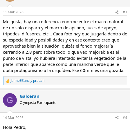
i
o
n
11 Mar 2026
#3
e
s
Me gusta, hay una diferencia enorme entre el macro natural
:
de un solo disparo y el macro de apilado, luces de apoyo,
trípodes, difusores, etc... Cada foto hay que juzgarla dentro de
su especialidad y posibilidades y en ese contexto creo que
aprovechas bien la situación, quizás el fondo mejoraría
cerrando a 2.8 pero sobre todo lo que veo mejorable es el
punto de vista, yo hubiera intentado evitar la vegetación de la
parte inferior que aparece como una mancha verde que le
quita protagonismo a la orquídea. Ese 60mm es una gozada.
JaimeESanz
y
pracan
R
e
a
Galceran
c
G
c
Olympista Participante
i
o
n
14 Mar 2026
#4
e
s
Hola Pedro,
: