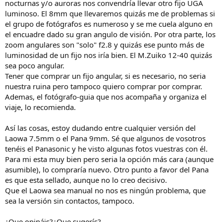
nocturnas y/o auroras nos convendría llevar otro fijo UGA
luminoso. El 8mm que llevaremos quizás me de problemas si
el grupo de fotógrafos es numeroso y se me cuela alguno en
el encuadre dado su gran angulo de visión. Por otra parte, los
zoom angulares son "solo" f2.8 y quizás ese punto más de
luminosidad de un fijo nos iría bien. El M.Zuiko 12-40 quizás
sea poco angular.
Tener que comprar un fijo angular, si es necesario, no seria
nuestra ruina pero tampoco quiero comprar por comprar.
Ademas, el fotógrafo-guia que nos acompaña y organiza el
viaje, lo recomienda.
Así las cosas, estoy dudando entre cualquier versión del
Laowa 7.5mm o el Pana 9mm. Sé que algunos de vosotros
tenéis el Panasonic y he visto algunas fotos vuestras con él.
Para mi esta muy bien pero seria la opción más cara (aunque
asumible), lo compraría nuevo. Otro punto a favor del Pana
es que esta sellado, aunque no lo creo decisivo.
Que el Laowa sea manual no nos es ningún problema, que
sea la versión sin contactos, tampoco.
¿Que opináis?¿Que sugerís?