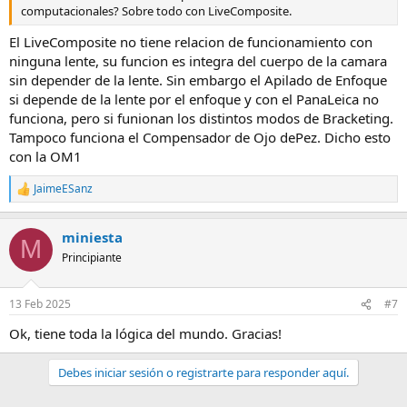
computacionales? Sobre todo con LiveComposite.
El LiveComposite no tiene relacion de funcionamiento con
ninguna lente, su funcion es integra del cuerpo de la camara
sin depender de la lente. Sin embargo el Apilado de Enfoque
si depende de la lente por el enfoque y con el PanaLeica no
funciona, pero si funionan los distintos modos de Bracketing.
Tampoco funciona el Compensador de Ojo dePez. Dicho esto
con la OM1
JaimeESanz
R
e
a
miniesta
c
M
c
Principiante
i
o
n
13 Feb 2025
#7
e
s
Ok, tiene toda la lógica del mundo. Gracias!
:
Debes iniciar sesión o registrarte para responder aquí.