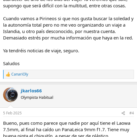
supongo que será difícil con la multitud, entre otras cosas.
Cuando vamos a Pirineos si que nos gusta buscar la soledad y
la autonomía total pero no me veo organizando un viaje a
Islandia, u otro país desconocido, por nuestra cuenta.
Demasiado estrés por mucha información que haya en la red.
Ya tendréis noticias de viaje, seguro.
Saludos
CanariOly
R
e
a
jkarlos66
c
c
Olympista Habitual
i
o
n
5 Feb 2025
#4
e
s
Bueno, pues como parece que nadie por aquí tiene el Laowa
:
7.5mm, al final ha caído un PanaLeica 9mm f1.7. Tiene muy
buena pinta el chiquitín, a pesar de ser de plástico.