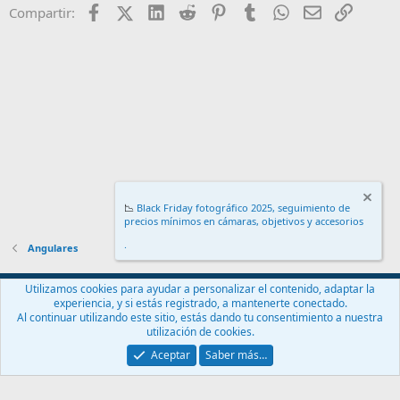
Facebook
X (Twitter)
LinkedIn
Reddit
Pinterest
Tumblr
WhatsApp
Email
Enlace
Compartir:
📉
Black Friday fotográfico 2025, seguimiento de
precios mínimos en cámaras, objetivos y accesorios
.
Angulares
Español (ES)
Utilizamos cookies para ayudar a personalizar el contenido, adaptar la
experiencia, y si estás registrado, a mantenerte conectado.
Contáctanos
Términos y reglas
Política de privacidad
Ayuda
Al continuar utilizando este sitio, estás dando tu consentimiento a nuestra
Inicio
R
utilización de cookies.
S
S
Aceptar
Saber más…
®
Community platform by XenForo
© 2010-2024 XenForo Ltd.