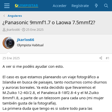
Acceder
Regístrate
Angulares
¿Panasonic 9mmf1.7 o Laowa 7.5mmf2?
I
F
jkarlos66
25 Ene 2025
n
e
i
c
jkarlos66
c
h
Olympista Habitual
i
a
a
d
d
e
25 Ene 2025
#1
o
i
r
n
A ver si me podéis ayudar con esto.
d
i
e
c
El caso es que estamos planeando un viaje fotográfico a
l
i
Islandia en busca de paisajes, tanto nocturnos como diurnos
t
o
y auroras boreales. Ya esta decidido que llevaremos el
e
M.Zuiko 12-40/2.8, el Panaleica 8-18f2.8-4 y el M.Zuiko
m
a
8mmf1.8, a parte de un telezoom para cada uno (mi mujer
también gusta de la fotografía).
La primera duda que tengo es si sobre todo para las