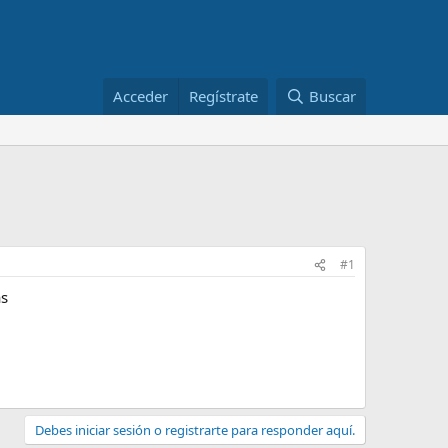
Acceder
Regístrate
Buscar
#1
as
Debes iniciar sesión o registrarte para responder aquí.