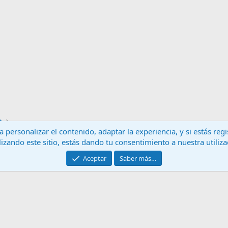
a
 personalizar el contenido, adaptar la experiencia, y si estás re
lizando este sitio, estás dando tu consentimiento a nuestra utiliz
Contáctanos
T
Aceptar
Saber más…
®
Community platform by XenForo
© 2010-2024 XenForo Ltd.