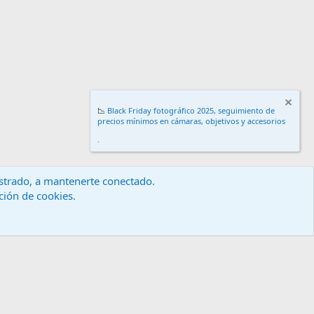
📉
Black Friday fotográfico 2025, seguimiento de
precios mínimos en cámaras, objetivos y accesorios
.
gistrado, a mantenerte conectado.
ación de cookies.
érminos y reglas
Política de privacidad
Ayuda
Inicio
R
S
S