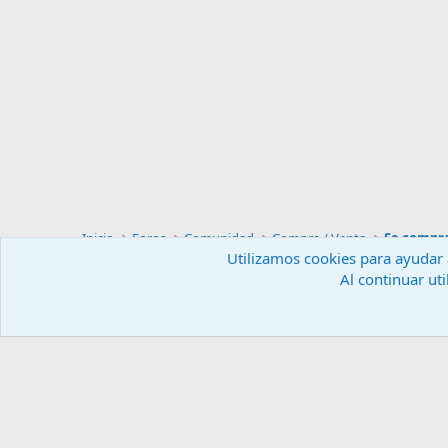
Inicio
Foros
Comunidad
Compra / Venta
Se compr
Utilizamos cookies para ayudar a
Al continuar uti
Español (ES)