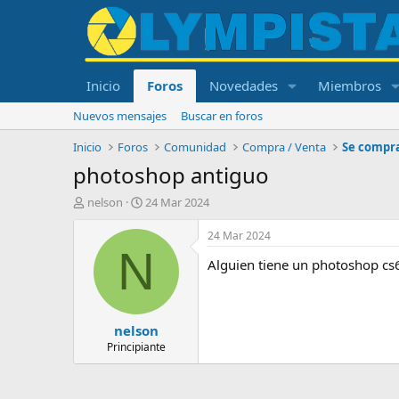
Inicio
Foros
Novedades
Miembros
Nuevos mensajes
Buscar en foros
Inicio
Foros
Comunidad
Compra / Venta
Se compr
photoshop antiguo
I
F
nelson
24 Mar 2024
n
e
i
c
24 Mar 2024
c
h
N
Alguien tiene un photoshop cs6
i
a
a
d
d
e
o
i
nelson
r
n
d
i
Principiante
e
c
l
i
t
o