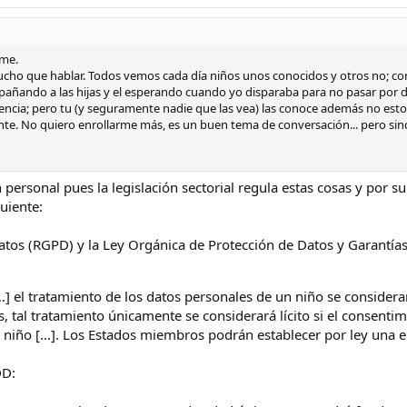
ime.
mucho que hablar. Todos vemos cada día niños unos conocidos y otros no; co
ñando a las hijas y el esperando cuando yo disparaba para no pasar por dela
esencia; pero tu (y seguramente nadie que las vea) las conoce además no es
te. No quiero enrollarme más, es un buen tema de conversación... pero s
n personal pues la legislación sectorial regula estas cosas y po
guiente:
tos (RGPD) y la Ley Orgánica de Protección de Datos y Garantía
] el tratamiento de los datos personales de un niño se considera
tal tratamiento únicamente se considerará lícito si el consentimien
l niño […]. Los Estados miembros podrán establecer por ley una ed
DD: