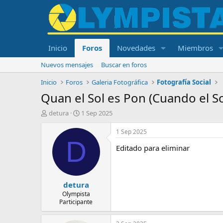
Inicio
Foros
Novedades
Miembros
Nuevos mensajes
Buscar en foros
Inicio
Foros
Galeria Fotográfica
Fotografía Social
Quan el Sol es Pon (Cuando el So
I
F
detura
1 Sep 2025
n
e
i
c
1 Sep 2025
c
h
D
Editado para eliminar
i
a
a
d
d
e
o
i
detura
r
n
d
i
Olympista
Participante
e
c
l
i
t
o