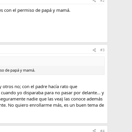
#2
o es con el permiso de papá y mamá.
#3
rmiso de papá y mamá.
 otros no; con el padre hacía rato que
cuando yo disparaba para no pasar por delante... y
(y seguramente nadie que las vea) las conoce además
nte. No quiero enrollarme más, es un buen tema de
#4