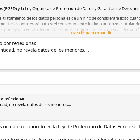
 (RGPD) y la Ley Orgánica de Protección de Datos y Garantías de Derechos
el tratamiento de los datos personales de un niño se considerará lícito cu
ente se considerará lícito si el consentimiento lo dio o autorizó el titular de
por ley una edad inferior a tales fines, siempre que esta no sea inferior a 
Haz clic para expandir...
o por reflexionar.
datos personales de un menor de edad únicamente podrá fundarse en su con
ntidad, no revela datos de los menores....
os de los menores de 14 años, fundado en el consentimiento, solo será lícito si
itulares de la patria potestad o tutela.
pueden hacer fotos sin consentimiento de los menores
ode sus padres 
diresas imágenes sin consentimiento
,cuando estas permitan identificar
opia imagen.
vidad vamos a querer publicar imágenesen las que aparezcan menores de eda
r reflexionar.
 fotos de niños
.
dad, no revela datos de los menores....
acer fotos en la calle si pueden aparecerniños en ellas? No. Si esas fotos s
difusiónpública, no necesitaremos ningún permiso para hacerlas.
s un dato reconocido en la Ley de Proteccion de Datos Europea L
una página web propia, siempre que nose pueda identificar al menor mediante
controversia. Incluso para ser publicada en internet o por ejempl