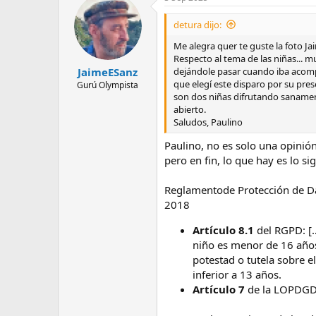
detura dijo:
Me alegra quer te guste la foto Ja
Respecto al tema de las niñas... 
dejándole pasar cuando iba acompa
JaimeESanz
que elegí este disparo por su pr
Gurú Olympista
son dos niñas difrutando sanamen
abierto.
Saludos, Paulino
Paulino, no es solo una opinió
pero en fin, lo que hay es lo si
Reglamentode Protección de Da
2018
Artículo 8.1
del RGPD: […
niño es menor de 16 años, 
potestad o tutela sobre e
inferior a 13 años.
Artículo 7
de la LOPDG