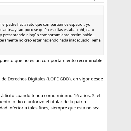
n el padre hacía rato que compartíamos espacio... yo
nte... y tampoco se quién es. ellas estaban ahí, claro
toy presentando ningún comportamiento recriminable...
inceramente no creo estar haciendo nada inadecuado. Tema
r supuesto que no es un comportamiento recriminable
s de Derechos Digitales (LOPDGDD), en vigor desde
rá lícito cuando tenga como mínimo 16 años. Si el
to lo dio o autorizó el titular de la patria
ad inferior a tales fines, siempre que esta no sea