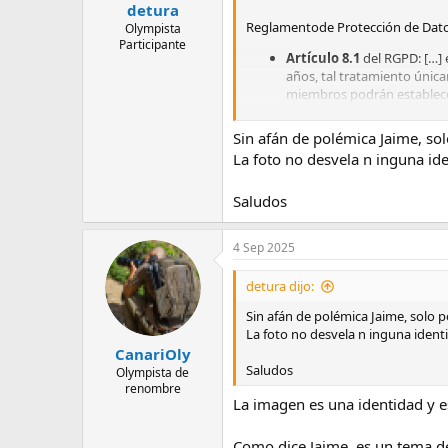
detura
Reglamentode Protección de Datos
Olympista
Participante
Artículo 8.1
del RGPD: […] 
años, tal tratamiento únicam
miembros podrán establecer 
Artículo 7
de la LOPDGDD:
Sin afán de polémica Jaime, sol
1. El tratamiento de los 
La foto no desvela n inguna ide
2. El tratamiento de los dat
Saludos
alcance que determinen los t
Larespuesta es clara;
nose 
4 Sep 2025
tampoco se pueden
difun
horno, la intimidad y la pr
detura dijo:
Porlo tanto, si por nuestra acti
Sin afán de polémica Jaime, solo po
autorizaciónpara publicar esas
La foto no desvela n inguna identi
CanariOly
¿Quiereesto decir que no podemos h
Saludos
Olympista de
redes sociales u otros medios de 
renombre
La imagen es una identidad y e
Silas subimos a redes sociales o 
Como dice Jaime, es un tema de 