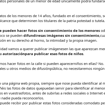
 datos personales de un menor de edad únicamente podrá fundar
atos de los menores de 14 años, fundado en el consentimiento, solo 
alcance que determinen los titulares de la patria potestad o tutela.
e pueden hacer fotos sin consentimiento de los menores
ode
poco se pueden
difundiresas imágenes sin consentimiento
,cu
ón en su derecho al horno, la intimidad y la propia imagen.
ctividad vamos a querer publicar imágenesen las que aparezcan m
na
autorizaciónpara publicar esas fotos de niños
.
s hacer fotos en la calle si pueden aparecerniños en ellas? No. S
ales u otros medios de difusiónpública, no necesitaremos ningún
 o una página web propia, siempre que nose pueda identificar al 
éis las fotos de datos quepuedan servir para identificar al menor
os en vuestrasfotos, antes de subirlas a redes sociales o Interne
 nadie pueda reconocerlos.
uede recibir por publicar estas fotos consideradas comodato per