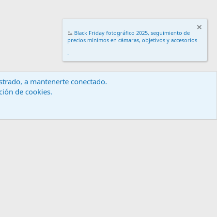
📉
Black Friday fotográfico 2025, seguimiento de
precios mínimos en cámaras, objetivos y accesorios
.
gistrado, a mantenerte conectado.
ación de cookies.
érminos y reglas
Política de privacidad
Ayuda
Inicio
R
S
S