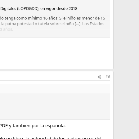
 Digitales (LOPDGDD), en vigor desde 2018
ando tenga como mínimo 16 años. Si el niño es menor de 16
 la patria potestad o tutela sobre el niño […]. Los Estados
13 años.
sentimiento cuando sea mayor de 14 años.
 consta el del titular de la patria potestad o tutela, con el
o tutores legales (dependiendo de la edad del menor),ni
#6
 al menor o supongan algunaintromisión en su derecho al
d que puedan ser identificados,necesitaremos una
on de uso privado, es decir, nolas vamos a publicar en
PDE y tambien por la espanola.
 la fotografía, no deberíahaber problema (es decir, no
o un libro, la autoridad de los padres no es del