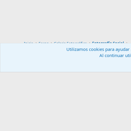
Inicio
Foros
Galeria Fotográfica
Fotografía Social
Utilizamos cookies para ayudar a
Al continuar uti
Español (ES)