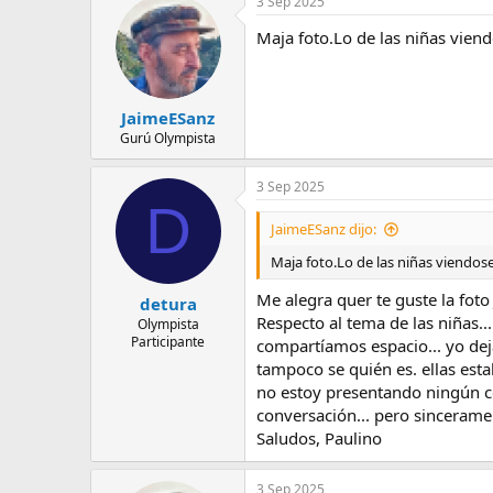
3 Sep 2025
e
m
Maja foto.Lo de las niñas viend
a
JaimeESanz
Gurú Olympista
3 Sep 2025
D
JaimeESanz dijo:
Maja foto.Lo de las niñas viendose
Me alegra quer te guste la foto
detura
Respecto al tema de las niñas.
Olympista
Participante
compartíamos espacio... yo dej
tampoco se quién es. ellas esta
no estoy presentando ningún c
conversación... pero sincerame
Saludos, Paulino
3 Sep 2025