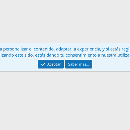
 personalizar el contenido, adaptar la experiencia, y si estás re
lizando este sitio, estás dando tu consentimiento a nuestra utiliz
Contáctanos
T
Aceptar
Saber más…
®
Community platform by XenForo
© 2010-2024 XenForo Ltd.