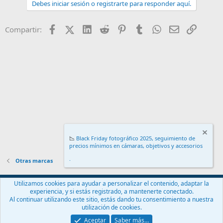
Debes iniciar sesión o registrarte para responder aquí.
c
c
i
Facebook
X (Twitter)
LinkedIn
Reddit
Pinterest
Tumblr
WhatsApp
Email
Enlace
Compartir:
o
n
e
s
:
📉
Black Friday fotográfico 2025, seguimiento de
precios mínimos en cámaras, objetivos y accesorios
.
Otras marcas
Español (ES)
Utilizamos cookies para ayudar a personalizar el contenido, adaptar la
experiencia, y si estás registrado, a mantenerte conectado.
Contáctanos
Términos y reglas
Política de privacidad
Ayuda
Al continuar utilizando este sitio, estás dando tu consentimiento a nuestra
Inicio
R
utilización de cookies.
S
S
Aceptar
Saber más…
®