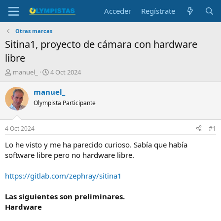
Acceder
Regístrate
Otras marcas
Sitina1, proyecto de cámara con hardware
libre
I
F
manuel_
4 Oct 2024
n
e
i
c
manuel_
c
h
Olympista Participante
i
a
a
d
d
e
4 Oct 2024
#1
o
i
r
n
Lo he visto y me ha parecido curioso. Sabía que había
d
i
software libre pero no hardware libre.
e
c
l
i
https://gitlab.com/zephray/sitina1
t
o
e
Las siguientes son preliminares.
m
a
Hardware