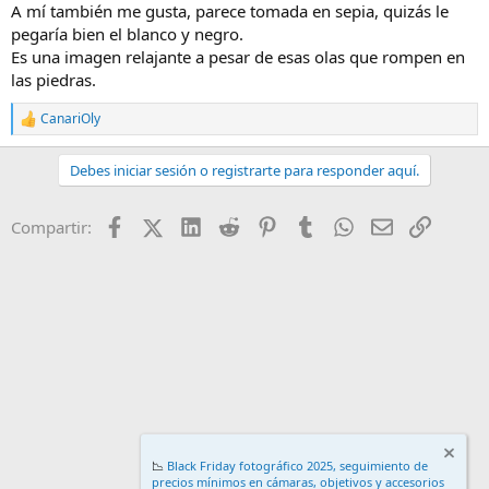
A mí también me gusta, parece tomada en sepia, quizás le
pegaría bien el blanco y negro.
Es una imagen relajante a pesar de esas olas que rompen en
las piedras.
CanariOly
R
e
a
Debes iniciar sesión o registrarte para responder aquí.
c
c
i
Facebook
X (Twitter)
LinkedIn
Reddit
Pinterest
Tumblr
WhatsApp
Email
Enlace
Compartir:
o
n
e
s
:
📉
Black Friday fotográfico 2025, seguimiento de
precios mínimos en cámaras, objetivos y accesorios