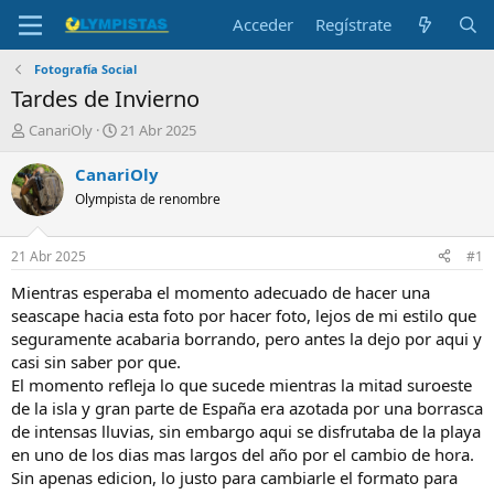
Acceder
Regístrate
Fotografía Social
Tardes de Invierno
I
F
CanariOly
21 Abr 2025
n
e
i
c
CanariOly
c
h
Olympista de renombre
i
a
a
d
d
e
21 Abr 2025
#1
o
i
r
n
Mientras esperaba el momento adecuado de hacer una
d
i
seascape hacia esta foto por hacer foto, lejos de mi estilo que
e
c
seguramente acabaria borrando, pero antes la dejo por aqui y
l
i
casi sin saber por que.
t
o
El momento refleja lo que sucede mientras la mitad suroeste
e
de la isla y gran parte de España era azotada por una borrasca
m
a
de intensas lluvias, sin embargo aqui se disfrutaba de la playa
en uno de los dias mas largos del año por el cambio de hora.
Sin apenas edicion, lo justo para cambiarle el formato para