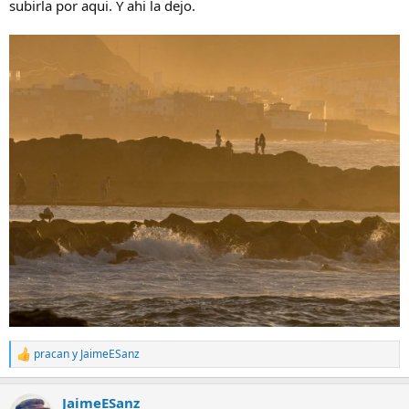
subirla por aqui. Y ahi la dejo.
pracan
y
JaimeESanz
R
e
a
JaimeESanz
c