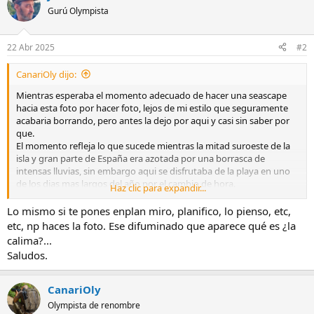
c
Gurú Olympista
i
o
n
22 Abr 2025
#2
e
s
CanariOly dijo:
:
Mientras esperaba el momento adecuado de hacer una seascape
hacia esta foto por hacer foto, lejos de mi estilo que seguramente
acabaria borrando, pero antes la dejo por aqui y casi sin saber por
que.
El momento refleja lo que sucede mientras la mitad suroeste de la
isla y gran parte de España era azotada por una borrasca de
intensas lluvias, sin embargo aqui se disfrutaba de la playa en uno
de los dias mas largos del año por el cambio de hora.
Haz clic para expandir...
Sin apenas edicion, lo justo para cambiarle el formato para subirla
por aqui. Y ahi la dejo.
Lo mismo si te pones enplan miro, planifico, lo pienso, etc,
etc, np haces la foto. Ese difuminado que aparece qué es ¿la
Ver el archivos adjunto 10692
calima?...
Saludos.
CanariOly
Olympista de renombre