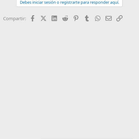
Debes iniciar sesión o registrarte para responder aquí.
Facebook
X (Twitter)
LinkedIn
Reddit
Pinterest
Tumblr
WhatsApp
Email
Enlace
Compartir: