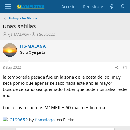
Acceder
Regístrate
Fotografía Macro
unas setillas
I
F
FJS-MALAGA
8 Sep 2022
n
e
i
c
FJS-MALAGA
c
h
Gurú Olympista
i
a
a
d
d
e
8 Sep 2022
#1
o
i
r
n
la temporada pasada fue en la zona de la costa del sol muy
d
i
seca por lo que apenas se saco nada este año el mayor
e
c
bosque cercano sea quemado haber que podemos salvar este
l
i
año
t
o
e
baul e los recuerdos M1MKII + 60 macro + linterna
m
a
_C190652
by
fjsmalaga
, en Flickr