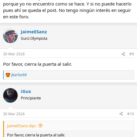
porque yo no encuentro como se hace. Y si no puede hacerlo
pues ahí se queda el post. No tengo ningún interés en seguir
en este foro.
JaimeESanz
Gurú Olympista
30 Mar 2026
#9
Por favor, cierra la puerta al salir.
jkarlos66
R
e
a
iGus
c
c
Principiante
i
o
n
30 Mar 2026
#10
e
s
JaimeESanz dijo:
:
Por favor, cierra la puerta al salir.