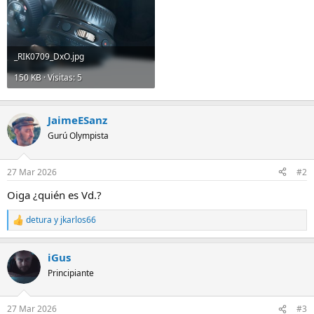
_RIK0709_DxO.jpg
150 KB · Visitas: 5
JaimeESanz
Gurú Olympista
27 Mar 2026
#2
Oiga ¿quién es Vd.?
detura
y
jkarlos66
R
e
a
iGus
c
c
Principiante
i
o
n
27 Mar 2026
#3
e