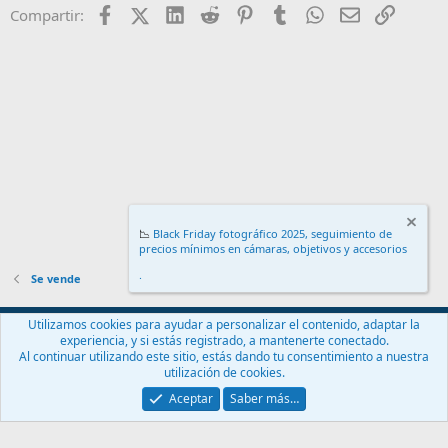
Facebook
X (Twitter)
LinkedIn
Reddit
Pinterest
Tumblr
WhatsApp
Email
Enlace
Compartir:
📉
Black Friday fotográfico 2025, seguimiento de
precios mínimos en cámaras, objetivos y accesorios
.
Se vende
Español (ES)
Utilizamos cookies para ayudar a personalizar el contenido, adaptar la
experiencia, y si estás registrado, a mantenerte conectado.
Contáctanos
Términos y reglas
Política de privacidad
Ayuda
Al continuar utilizando este sitio, estás dando tu consentimiento a nuestra
Inicio
R
utilización de cookies.
S
S
Aceptar
Saber más…
®
Community platform by XenForo
© 2010-2024 XenForo Ltd.