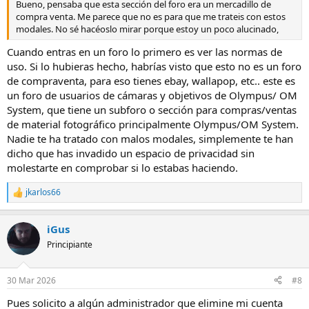
Bueno, pensaba que esta sección del foro era un mercadillo de
compra venta. Me parece que no es para que me trateis con estos
modales. No sé hacéoslo mirar porque estoy un poco alucinado,
Cuando entras en un foro lo primero es ver las normas de
uso. Si lo hubieras hecho, habrías visto que esto no es un foro
de compraventa, para eso tienes ebay, wallapop, etc.. este es
un foro de usuarios de cámaras y objetivos de Olympus/ OM
System, que tiene un subforo o sección para compras/ventas
de material fotográfico principalmente Olympus/OM System.
Nadie te ha tratado con malos modales, simplemente te han
dicho que has invadido un espacio de privacidad sin
molestarte en comprobar si lo estabas haciendo.
jkarlos66
R
e
a
iGus
c
c
Principiante
i
o
n
30 Mar 2026
#8
e
s
Pues solicito a algún administrador que elimine mi cuenta
: