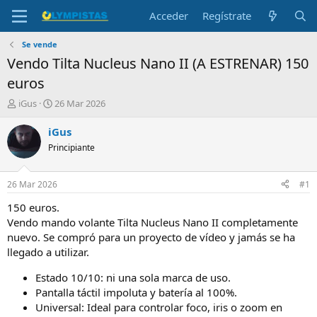
Acceder
Regístrate
Se vende
Vendo Tilta Nucleus Nano II (A ESTRENAR) 150
euros
I
F
iGus
26 Mar 2026
n
e
i
c
iGus
c
h
Principiante
i
a
a
d
d
e
26 Mar 2026
#1
o
i
r
n
150 euros.
d
i
Vendo mando volante Tilta Nucleus Nano II completamente
e
c
nuevo. Se compró para un proyecto de vídeo y jamás se ha
l
i
llegado a utilizar.
t
o
e
Estado 10/10: ni una sola marca de uso.
m
Pantalla táctil impoluta y batería al 100%.
a
Universal: Ideal para controlar foco, iris o zoom en