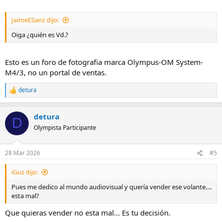
JaimeESanz dijo:
Oiga ¿quién es Vd.?
Esto es un foro de fotografia marca Olympus-OM System-
M4/3, no un portal de ventas.
detura
R
e
a
detura
c
D
c
Olympista Participante
i
o
n
28 Mar 2026
#5
e
s
iGus dijo:
:
Pues me dedico al mundo audiovisual y quería vender ese volante....
esta mal?
Que quieras vender no esta mal... Es tu decisión.