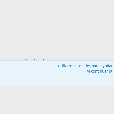
Inicio
Miembros
Utilizamos cookies para ayudar a
Al continuar uti
Español (ES)