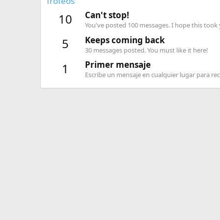
Trofeos
Can't stop!
10
You've posted 100 messages. I hope this took
Keeps coming back
5
30 messages posted. You must like it here!
Primer mensaje
1
Escribe un mensaje en cualquier lugar para reci