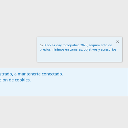
📉
Black Friday fotográfico 2025, seguimiento de
precios mínimos en cámaras, objetivos y accesorios
.
gistrado, a mantenerte conectado.
ación de cookies.
érminos y reglas
Política de privacidad
Ayuda
Inicio
R
S
S