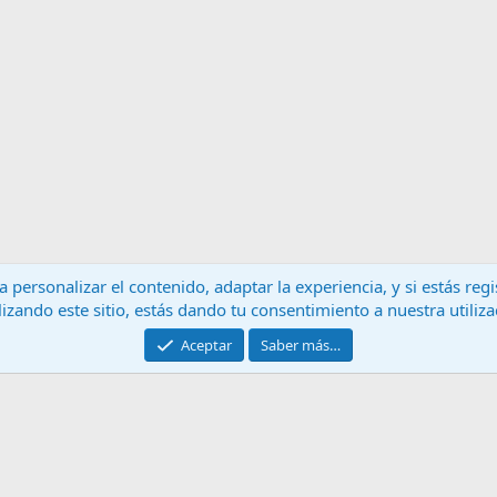
 personalizar el contenido, adaptar la experiencia, y si estás re
lizando este sitio, estás dando tu consentimiento a nuestra utiliz
Contáctanos
T
Aceptar
Saber más…
®
Community platform by XenForo
© 2010-2024 XenForo Ltd.