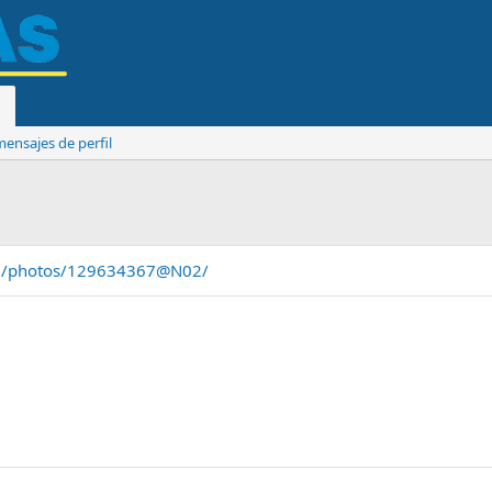
ensajes de perfil
com/photos/129634367@N02/