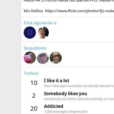
Helios 44 2//filtros Haida red diamon+PLC Haida+N
Mis fotillos https://www.flickr.com/photos/fjs-mal
Está siguiendo a
D
Seguidores
Trofeos
I like it a lot
10
Your messages have been positively reacted to
Somebody likes you
2
Somebody out there reacted positively to one 
Addicted
20
1,000 messages? Impressive!