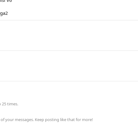
isi V6
aga2
 25 times.
of your messages. Keep posting like that for more!