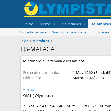
Inicio
Foros
Novedades
Miembros
Visitantes actuales
Nuevos mensajes de perfil
Buscar en m
Inicio
Miembros
FJS-MALAGA
lo primordial la familia y los amigos
Fecha de nacimiento
1 May 1962 (Edad: 64
Ubicación
Marbella (Málaga)
Firma
OM1 ( Olympus )
Zuikos 7-14+12-40+40-150 f/2,8 PRO // 60mm 