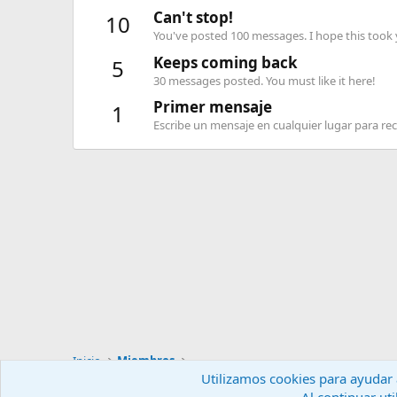
Can't stop!
10
You've posted 100 messages. I hope this took
Keeps coming back
5
30 messages posted. You must like it here!
Primer mensaje
1
Escribe un mensaje en cualquier lugar para reci
Inicio
Miembros
Utilizamos cookies para ayudar a