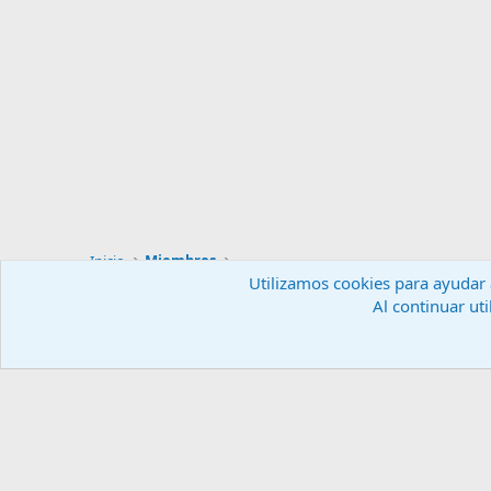
Inicio
Miembros
Utilizamos cookies para ayudar a
Al continuar uti
Español (ES)