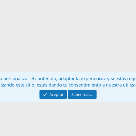
 personalizar el contenido, adaptar la experiencia, y si estás re
lizando este sitio, estás dando tu consentimiento a nuestra utiliz
Contáctanos
T
Aceptar
Saber más…
®
Community platform by XenForo
© 2010-2024 XenForo Ltd.