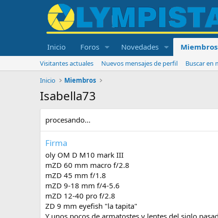
Inicio
Foros
Novedades
Miembros
Visitantes actuales
Nuevos mensajes de perfil
Buscar en m
Inicio
Miembros
Isabella73
procesando...
Firma
oly OM D M10 mark III
mZD 60 mm macro f/2.8
mZD 45 mm f/1.8
mZD 9-18 mm f/4-5.6
mZD 12-40 pro f/2.8
ZD 9 mm eyefish "la tapita"
Y unos pocos de armatostes y lentes del siglo pasa