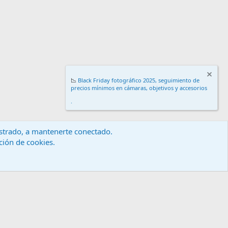
📉
Black Friday fotográfico 2025, seguimiento de
precios mínimos en cámaras, objetivos y accesorios
.
gistrado, a mantenerte conectado.
ación de cookies.
érminos y reglas
Política de privacidad
Ayuda
Inicio
R
S
S