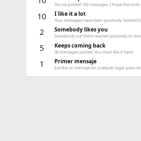
10
You've posted 100 messages. I hope this took
I like it a lot
10
Your messages have been positively reacted to
Somebody likes you
2
Somebody out there reacted positively to one 
Keeps coming back
5
30 messages posted. You must like it here!
Primer mensaje
1
Escribe un mensaje en cualquier lugar para reci