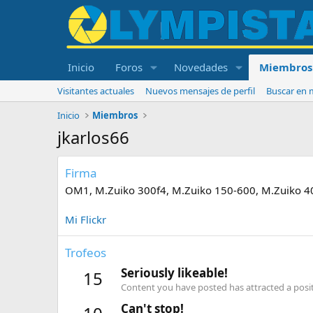
Inicio
Foros
Novedades
Miembros
Visitantes actuales
Nuevos mensajes de perfil
Buscar en m
Inicio
Miembros
jkarlos66
Firma
OM1, M.Zuiko 300f4, M.Zuiko 150-600, M.Zuiko 40
Mi Flickr
Trofeos
Seriously likeable!
15
Content you have posted has attracted a positi
Can't stop!