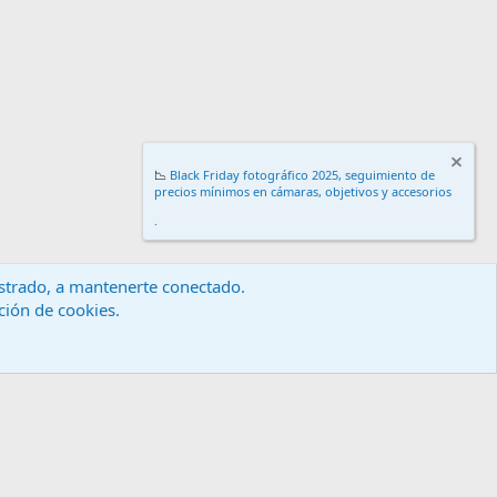
📉
Black Friday fotográfico 2025, seguimiento de
precios mínimos en cámaras, objetivos y accesorios
.
gistrado, a mantenerte conectado.
ación de cookies.
érminos y reglas
Política de privacidad
Ayuda
Inicio
R
S
S