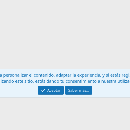
 personalizar el contenido, adaptar la experiencia, y si estás re
lizando este sitio, estás dando tu consentimiento a nuestra utiliz
Contáctanos
T
Aceptar
Saber más…
®
Community platform by XenForo
© 2010-2024 XenForo Ltd.