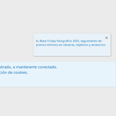
📉
Black Friday fotográfico 2025, seguimiento de
precios mínimos en cámaras, objetivos y accesorios
.
gistrado, a mantenerte conectado.
ación de cookies.
érminos y reglas
Política de privacidad
Ayuda
Inicio
R
S
S