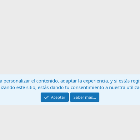
 personalizar el contenido, adaptar la experiencia, y si estás re
lizando este sitio, estás dando tu consentimiento a nuestra utiliz
Contáctanos
T
Aceptar
Saber más…
®
Community platform by XenForo
© 2010-2024 XenForo Ltd.