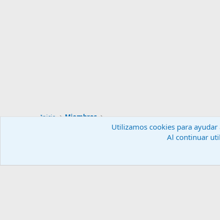
Inicio
Miembros
Utilizamos cookies para ayudar a
Al continuar uti
Español (ES)