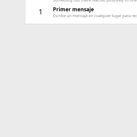
Somebody out there reacted positively to one 
Primer mensaje
1
Escribe un mensaje en cualquier lugar para reci