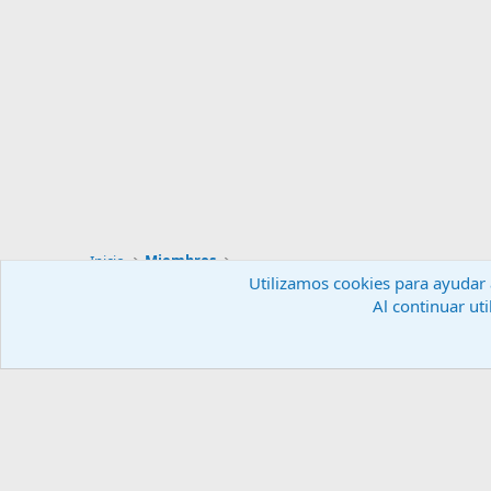
Inicio
Miembros
Utilizamos cookies para ayudar a
Al continuar uti
Español (ES)