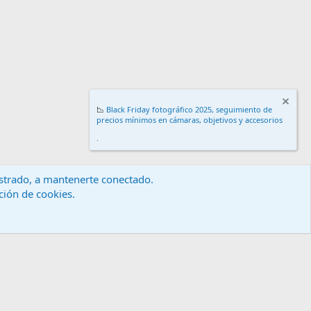
📉
Black Friday fotográfico 2025, seguimiento de
precios mínimos en cámaras, objetivos y accesorios
.
gistrado, a mantenerte conectado.
ación de cookies.
érminos y reglas
Política de privacidad
Ayuda
Inicio
R
S
S