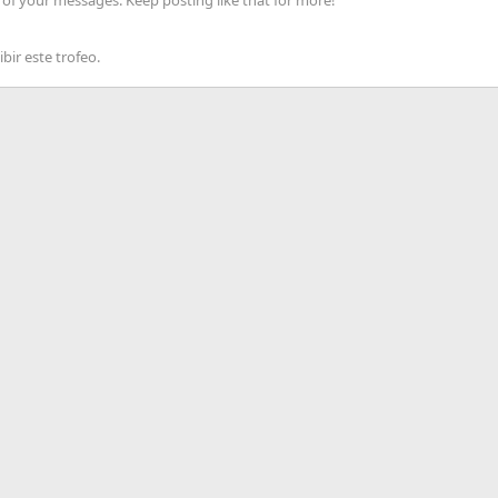
of your messages. Keep posting like that for more!
bir este trofeo.