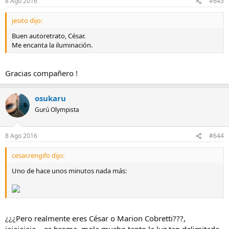
8 Ago 2016
#643
jesito dijo:
Buen autoretrato, César.
Me encanta la iluminación.
Gracias compañero !
osukaru
Gurú Olympista
8 Ago 2016
#644
cesar.rengifo dijo:
Uno de hace unos minutos nada más:
¿¿¿Pero realmente eres César o Marion Cobretti???,
jajajajaja... es broma, mola mucho tanto la luz tan delimitada