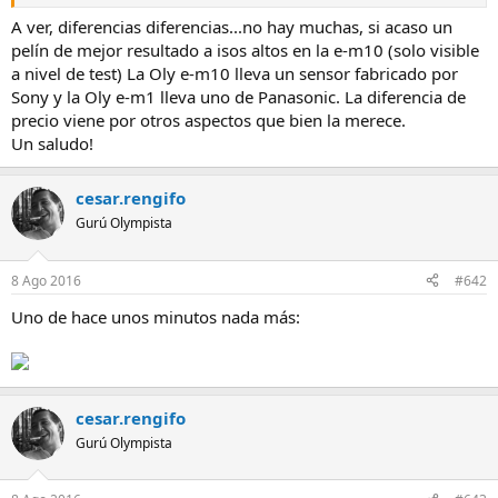
cabeza, pero nunca consigues el enfoque exacto, sobre
A ver, diferencias diferencias...no hay muchas, si acaso un
Haz clic para expandir...
todo si trabajas con grandes aberturas.
Haz clic para expandir...
pelín de mejor resultado a isos altos en la e-m10 (solo visible
a nivel de test) La Oly e-m10 lleva un sensor fabricado por
Siempre aprecio los buenos consejos y estoy dispuesto a aprender
Si me permites un consejo, que quiza ya sepas pero me arriesgo
de los demás como en esta ocasión, así que muchas gracias. Ni se
a dartelo, y es que me he fijado que tienes una e-m10 como yo.
Sony y la Oly e-m1 lleva uno de Panasonic. La diferencia de
me había ocurrido la solución. También es cierto que los
Con la aplicacion para el movil puedes utilizar éste para verte en
precio viene por otros aspectos que bien la merece.
autorretratos los he hecho con la 5d y esta no tiene conexión
la pantalla y enfocar bien desde el movil para hacer un
Un saludo!
alguna con el móvil. Por cierto, es "absolutamente cierto" que la
autorretrato de la forma que mas te guste. No se si con la
m10 lleva el mismo sensor que la m1? No hay, pues, diferencias de
canon podrias hacer lo mismo con su app.
calidad de imagen? Me cuesta creerlo con la diferencia de precio.
Un saludo!
cesar.rengifo
Gracias de nuevo.
Gurú Olympista
8 Ago 2016
#642
Uno de hace unos minutos nada más:
cesar.rengifo
Gurú Olympista