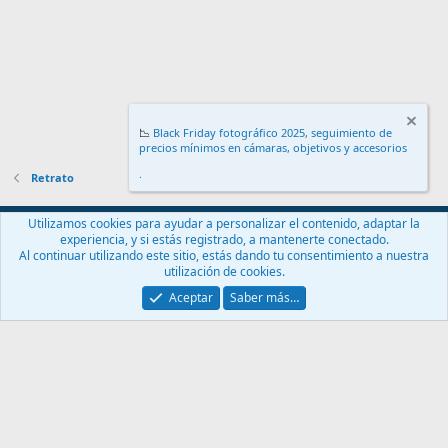
📉
Black Friday fotográfico 2025, seguimiento de
precios mínimos en cámaras, objetivos y accesorios
.
Retrato
Español (ES)
Utilizamos cookies para ayudar a personalizar el contenido, adaptar la
experiencia, y si estás registrado, a mantenerte conectado.
Contáctanos
Términos y reglas
Política de privacidad
Ayuda
Al continuar utilizando este sitio, estás dando tu consentimiento a nuestra
Inicio
R
utilización de cookies.
S
S
Aceptar
Saber más…
®
Community platform by XenForo
© 2010-2024 XenForo Ltd.