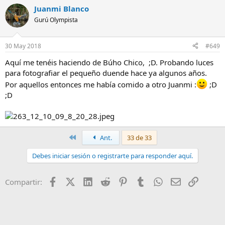
Juanmi Blanco
Gurú Olympista
30 May 2018
#649
Aquí me tenéis haciendo de Búho Chico, ;D. Probando luces
para fotografiar el pequeño duende hace ya algunos años.
Por aquellos entonces me había comido a otro Juanmi :
;D
;D
Primero
Ant.
33 de 33
Debes iniciar sesión o registrarte para responder aquí.
Facebook
X (Twitter)
LinkedIn
Reddit
Pinterest
Tumblr
WhatsApp
Email
Enlace
Compartir: