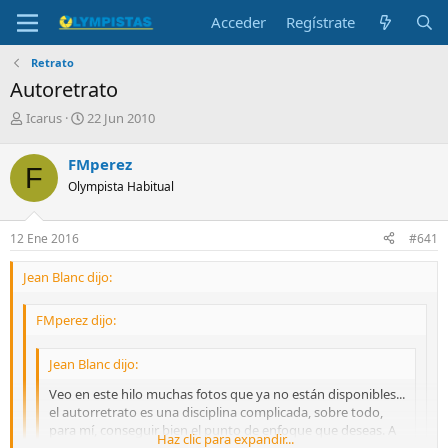
Acceder
Regístrate
Retrato
Autoretrato
I
F
Icarus
22 Jun 2010
n
e
i
c
FMperez
F
c
h
Olympista Habitual
i
a
a
d
d
e
12 Ene 2016
#641
o
i
r
n
Jean Blanc dijo:
d
i
e
c
l
i
FMperez dijo:
t
o
e
Jean Blanc dijo:
m
a
Veo en este hilo muchas fotos que ya no están disponibles...
el autorretrato es una disciplina complicada, sobre todo,
para mí, conseguir bien el punto de enfoque que deseas. A
Haz clic para expandir...
veces he usado trucos con objetos situados a la altura de la