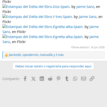
Flickr
Estampas del Delta del Ebro.Dos.Spain.
by
Jaime Sanz
, en
Flickr
Estampas del Delta del Ebro.Y tres.Spain.
by
Jaime Sanz
, en
Flickr
Estampas del Delta del Ebro.Egretta alba.Spain.
by
Jaime
Sanz
, en Flickr
Estampas del Delta del Ebro.Egretta alba.Spain.
by
Jaime
Sanz
, en Flickr
Última edición:
16 Jun 2026
jkarlos66
,
speedermin
,
manuvilla
y 3 más
R
e
a
Debes iniciar sesión o registrarte para responder aquí.
c
c
i
Facebook
X (Twitter)
LinkedIn
Reddit
Pinterest
Tumblr
WhatsApp
Email
Enlace
Compartir:
o
n
e
s
: