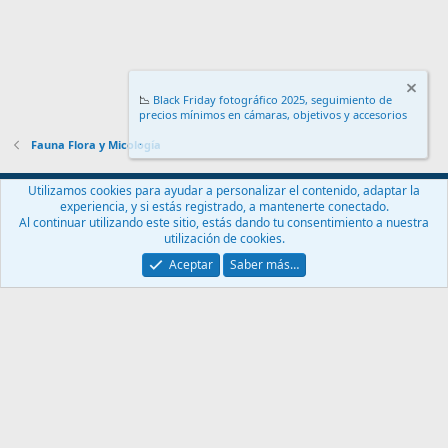
📉
Black Friday fotográfico 2025, seguimiento de
precios mínimos en cámaras, objetivos y accesorios
.
Fauna Flora y Micología
Español (ES)
Utilizamos cookies para ayudar a personalizar el contenido, adaptar la
experiencia, y si estás registrado, a mantenerte conectado.
Contáctanos
Términos y reglas
Política de privacidad
Ayuda
Al continuar utilizando este sitio, estás dando tu consentimiento a nuestra
Inicio
R
utilización de cookies.
S
S
Aceptar
Saber más…
®
Community platform by XenForo
© 2010-2024 XenForo Ltd.