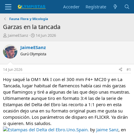
Acceder
Regístrate
Fauna Flora y Micología
Garzas en la tancada
I
F
JaimeESanz
14 Jun 2026
n
e
i
c
JaimeESanz
c
h
Gurú Olympista
i
a
a
d
d
e
14 Jun 2026
#1
o
i
r
n
Hoy saqué la OM1 Mk I con el 300 mm F4+ MC20 y en La
d
i
Tancada, lugar habitual de flamencos había casi más garzas
e
c
que flamingos y tiré a algunas de las que dejo unas muestras.
l
i
Ultimamente aunque tiro en formato 3:4 las de la serie de
t
o
Estampas del Delta del Ebro las recorto a 1:1 pero en esta
e
ocasión dejo una en su formato original pues me gusta su
m
a
composición. Los parámetros de disparo en FLICKR. Ya dirán
si quieren. Mis saludos.
Estampas del Delta del Ebro.Uno.Spain.
by
Jaime Sanz
, en