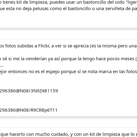
no tienes kit de limpieza, puedes usar un bastoncillo del oido "li
que esta no deja pelusas como el bastoncillo o una servilleta de pa
s fotos subidas a Flickr, a ver si se aprecia (es la misma pero un
 sé si me la venderían ya así porque la tengo hace pocos meses
..
ejor entonces no es el espejo porque sí se nota marca en las fotos
196296386@N08/3NXDt81159
196296386@N08/R9CR8p6T11
 que hacerlo con mucho cuidado, y con un kit de limpieza que lo 