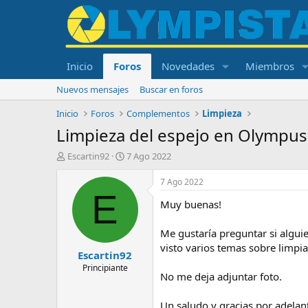
Inicio
Foros
Novedades
Miembros
Nuevos mensajes
Buscar en foros
Inicio
Foros
Complementos
Limpieza
Limpieza del espejo en Olympu
I
F
Escartin92
7 Ago 2022
n
e
i
c
7 Ago 2022
c
h
E
Muy buenas!
i
a
a
d
d
e
Me gustaría preguntar si alguie
o
i
visto varios temas sobre limpia
Escartin92
r
n
d
i
Principiante
No me deja adjuntar foto.
e
c
l
i
t
o
Un saludo y gracias por adelan