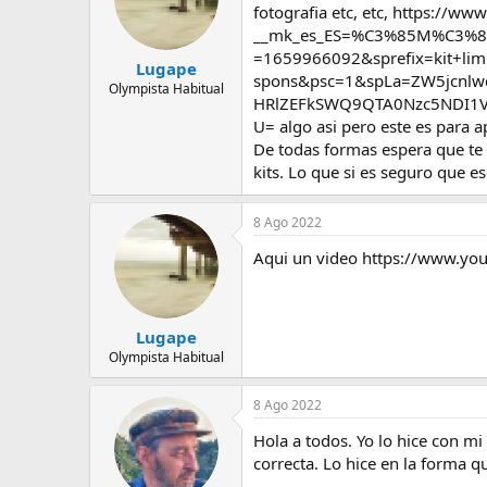
fotografia etc, etc, https://
__mk_es_ES=%C3%85M%C3%85
=1659966092&sprefix=kit+li
Lugape
spons&psc=1&spLa=ZW5jcnl
Olympista Habitual
HRlZEFkSWQ9QTA0Nzc5NDI1V
U= algo asi pero este es para a
De todas formas espera que te c
kits. Lo que si es seguro que es
8 Ago 2022
Aqui un video https://www.y
Lugape
Olympista Habitual
8 Ago 2022
Hola a todos. Yo lo hice con m
correcta. Lo hice en la forma q