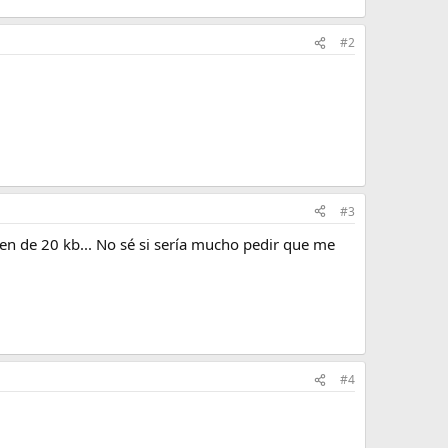
#2
#3
gen de 20 kb... No sé si sería mucho pedir que me
#4