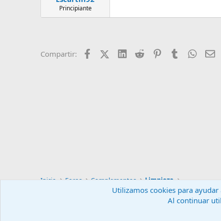
Principiante
Facebook
X (Twitter)
LinkedIn
Reddit
Pinterest
Tumblr
Whats
E
Compartir:
Inicio
Foros
Complementos
Limpieza
Utilizamos cookies para ayudar a
Al continuar uti
Español (ES)