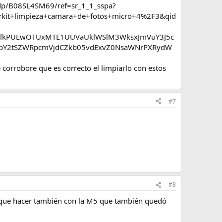
es/dp/B08SL4SM69/ref=sr_1_1_sspa?
+limpieza+camara+de+fotos+micro+4%2F3&qid
ElkPUEwOTUxMTE1UUVaUklWSlM3WksxJmVuY3J5c
pY2tSZWRpcmVjdCZkb05vdExvZ0NsaWNrPXRydW
 corrobore que es correcto el limpiarlo con estos
#7
#8
ve que hacer también con la M5 que también quedó