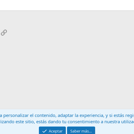
App
mail
Enlace
 personalizar el contenido, adaptar la experiencia, y si estás re
lizando este sitio, estás dando tu consentimiento a nuestra utiliz
Contáctanos
T
Aceptar
Saber más…
®
Community platform by XenForo
© 2010-2024 XenForo Ltd.