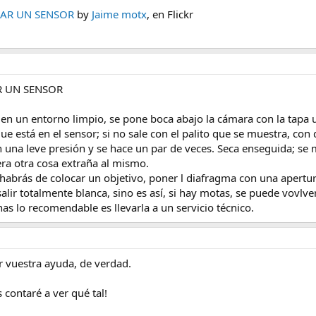
IAR UN SENSOR
by
Jaime motx
, en Flickr
R UN SENSOR
n un entorno limpio, se pone boca abajo la cámara con la tapa u o
que está en el sensor; si no sale con el palito que se muestra, con 
 una leve presión y se hace un par de veces. Seca enseguida; se
iera otra cosa extraña al mismo.
o habrás de colocar un objetivo, poner l diafragma con una apertu
salir totalmente blanca, sino es así, si hay motas, se puede vovlve
s lo recomendable es llevarla a un servicio técnico.
 vuestra ayuda, de verdad.
 contaré a ver qué tal!