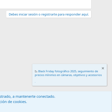
Debes iniciar sesión o registrarte para responder aquí.
📉
Black Friday fotográfico 2025, seguimiento de
precios mínimos en cámaras, objetivos y accesorios
.
gistrado, a mantenerte conectado.
ación de cookies.
érminos y reglas
Política de privacidad
Ayuda
Inicio
R
S
S