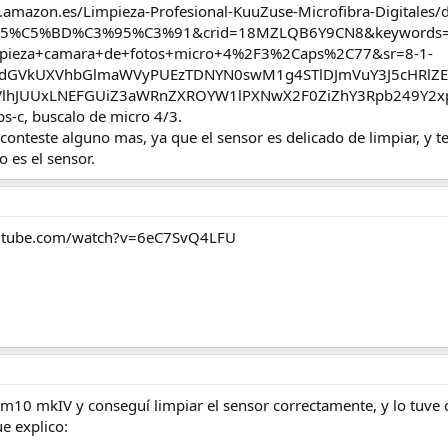
www.amazon.es/Limpieza-Profesional-KuuZuse-Microfibra-Digital
%C5%BD%C3%95%C3%91&crid=18MZLQB6Y9CN8&keywords=kit
mpieza+camara+de+fotos+micro+4%2F3%2Caps%2C77&sr=8-1-
wdGVkUXVhbGlmaWVyPUEzTDNYN0swM1g4STlDJmVuY3J5cHRlZ
lhJUUxLNEFGUiZ3aWRnZXROYW1lPXNwX2F0ZiZhY3Rpb249Y2x
ps-c, buscalo de micro 4/3.
onteste alguno mas, ya que el sensor es delicado de limpiar, y te
o es el sensor.
outube.com/watch?v=6eC7SvQ4LFU
i m10 mkIV y conseguí limpiar el sensor correctamente, y lo tu
ue explico: