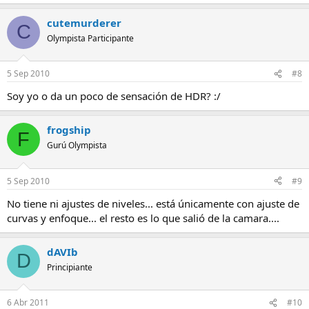
cutemurderer
C
Olympista Participante
5 Sep 2010
#8
Soy yo o da un poco de sensación de HDR? :/
frogship
F
Gurú Olympista
5 Sep 2010
#9
No tiene ni ajustes de niveles... está únicamente con ajuste de
curvas y enfoque... el resto es lo que salió de la camara....
dAVIb
D
Principiante
6 Abr 2011
#10