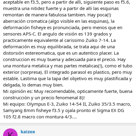
aceptable en f3.5, pero a partir de alli, siguiente paso es f5.6,
muestra una nitidez fuerte y a partir de alli las esquinas
remontan de manera fabulosa tambien. Hay poca(!)
aberración cromatica (algo visible en las esquinas), la
deformación fisheye es pronunciada, pero menos que en
sensores APS-C. El angulo de visión es 139 grados y
practicamente equivalente al carissimo Zuiko 7-14. La
deformación es muy equilibrada, se trata aqui de una
distorsión estereomatica, que es un autentico placer. La
construccion es muy buena y adecuada para el precio. Hay
una montura metalica y mas partes metalicas(!), como el tubo
exterior (sorpresa). El integrado parasol es plastico, pero muy
estable. Lastima que la tapa del objetivo es muy plastificada y
delgada, lo demas muy bien.
Mi opinión es: Muy recomendable, opticamente fuerte, buena
construcción y un precio fenomenal 8)!
Mi equipo: Olympus E-3, Zuiko 14-54 II, Zuiko 35/3.5 macro,
Samyang 8mm fisheye f3.5 y ojala pronto el Sigma EX DG
105 f2.8 macro con montura 4/3....
kaizox
K