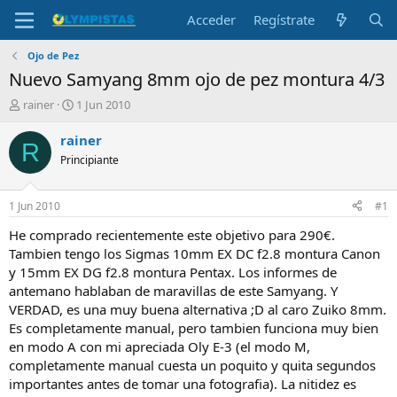
Acceder
Regístrate
Ojo de Pez
Nuevo Samyang 8mm ojo de pez montura 4/3
I
F
rainer
1 Jun 2010
n
e
i
c
rainer
R
c
h
Principiante
i
a
a
d
d
e
1 Jun 2010
#1
o
i
r
n
He comprado recientemente este objetivo para 290€.
d
i
Tambien tengo los Sigmas 10mm EX DC f2.8 montura Canon
e
c
y 15mm EX DG f2.8 montura Pentax. Los informes de
l
i
antemano hablaban de maravillas de este Samyang. Y
t
o
VERDAD, es una muy buena alternativa ;D al caro Zuiko 8mm.
e
Es completamente manual, pero tambien funciona muy bien
m
a
en modo A con mi apreciada Oly E-3 (el modo M,
completamente manual cuesta un poquito y quita segundos
importantes antes de tomar una fotografia). La nitidez es