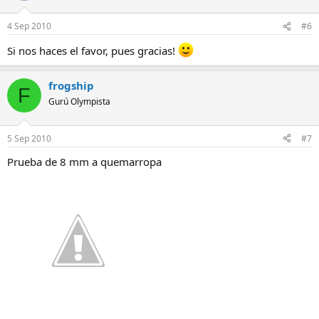
4 Sep 2010
#6
Si nos haces el favor, pues gracias!
frogship
F
Gurú Olympista
5 Sep 2010
#7
Prueba de 8 mm a quemarropa