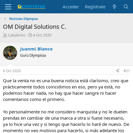
Acceder
Regístrate
Noticias Olympus
OM Digital Solutions C.
I
F
Cabalinho
4 Oct 2020
n
e
i
c
Juanmi Blanco
c
h
Gurú Olympista
i
a
a
d
d
e
6 Oct 2020
#21
o
i
r
n
Que la venta no es una buena noticia está clarísimo, creo que
d
i
prácticamente todos coincidimos en eso, pero ya está, no
e
c
podemos hacer nada, no hay que hacer sangre ni hacer
l
i
comentarios como el primero.
t
o
e
m
Yo personalmente no me considero marquista y no le duelen
a
prendas en cambiar de una marca a otra si fuese necesario,
ya lo hice una vez y si tengo que hacerlo lo haré de nuevo. De
momento no veo motivos para hacerlo, si más adelante los