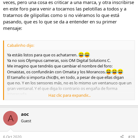
veces, pero una cosa es criticar a una marca, y otra inscribirse
en este foro para venir a tocarnos las pelotillas a todos y a
tratarnos de gilipollas como si no viéramos lo que está
pasando, que es lo que se da a entender en su primer
mensaje:
Cabalinho dijo:
Ya estáis listos para que os achatarren.
Ya no sois Olympus cameras, sois OM Digital Solutions C.
Me imagino que tendréis que cambiar el nombre del foro:
Omaistas, os confundirán con Omaita y los Morancos.
El tamaño si importa chic@s, en todo, a pesar de que ellas digan
que no. Y en los sensores más, no es lo mismo un ventanuco que un
gran ventanal. Y el que diga lo contrario os engaña de forma
interesada.
Haz clic para expandir...
Pues nada, mucha suerte Omaistas.
Descanse en paz Olympus cameras y bienvenido OM Digital
Solutions C. (de nombre largo y vida corta).
aoc
A
Un salúdete.
Guest
6 Oct 2020
#28