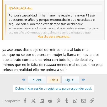
FJS-MALAGA dijo:
Por pura casualidad mi hermano me regaló una nikon FE ase
pues unos 45 años y porque encontraba lo que necesitaba e
seguido con nikon todo este tiempo tras decidir que
actualmente no era lo que necesitaba en estos momentos pase
ase un año a Olympus y actualmente tengo el equipo que
Haz clic para expandir...
quiero y se adapta a mí necesidades aunque Olympus la casque
yo seguiré con mi actual equipo mucho tiempo tengo claro que
nunca volvere a FF ya que no se adapta a mis necesidades
Haz clic para expandir...
ya ase unos dias de je de dormir con ella al lado mia,
ahora y menos a medida que pasen los años,
aunque no se por que sera mi mujer la llama mi novia dice
Fº, Fº, A mi me han dicho que el dia que te llego la OM-D EM1 MKII
que la trato como a una reina con todo lujo de detalle y
La primera noche dormiste con ella!! Es verdad??
;D
Yo si!!
mimos que no le falta de naaaaa menos mal que aun no esta
;D ;D ;D
celosa en realidad ella me anima a salir
Primero
Último
Ant.
2 de 3
Sig.
Debes iniciar sesión o registrarte para responder aquí.
Facebook
X (Twitter)
LinkedIn
Reddit
Pinterest
Tumblr
WhatsApp
Email
Enlace
Compartir: