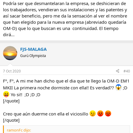
trabajarán y estudiaran la forma de rentabilizarla y que tendremos
Podría ser que desmantelaran la empresa, se deshicieran de
soluciones (no al gusto de todos claro está); pero lo sabremos en su
los trabajadores, vendieran sus instalaciones y las patentes y
momento, cuando lo hagan, se escapa de nuestras manos por lo
así sacar beneficio, pero me da la sensación al ver el nombre
que ¿para qué preocuparse? Mientras tanto sinceramente lo que
que han elegido para la nueva empresa (abreviado quedaría
menos me importa es cómo se llame la empresa y si al final se
OM-D) que lo que buscan es una continuidad. El tiempo
dibuja el peor de los escenarios pues nada a disfrutar de la apuesta
dirá...
que hemos hecho, que tenemos chismes para disfrutar.
[quote author=M10]
FJS-MALAGA
Gurú Olympista
7 Oct 2020
#40
Fº, Fº, A mi me han dicho que el dia que te llego la OM-D EM1
MKII La primera noche dormiste con ella!! Es verdad??
;D
Yo si!! ;D ;D ;D
[/quote]
Creo que aún duerme con ella el viciosillo
[/quote]
ramonFc dijo: