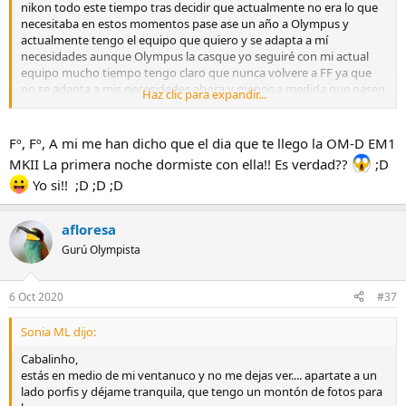
nikon todo este tiempo tras decidir que actualmente no era lo que
necesitaba en estos momentos pase ase un año a Olympus y
actualmente tengo el equipo que quiero y se adapta a mí
necesidades aunque Olympus la casque yo seguiré con mi actual
equipo mucho tiempo tengo claro que nunca volvere a FF ya que
no se adapta a mis necesidades ahora y menos a medida que pasen
Haz clic para expandir...
los años,
Fº, Fº, A mi me han dicho que el dia que te llego la OM-D EM1
MKII La primera noche dormiste con ella!! Es verdad??
;D
Yo si!! ;D ;D ;D
afloresa
Gurú Olympista
6 Oct 2020
#37
Sonia ML dijo:
Cabalinho,
estás en medio de mi ventanuco y no me dejas ver.... apartate a un
lado porfis y déjame tranquila, que tengo un montón de fotos para