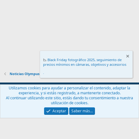
📉
Black Friday fotográfico 2025, seguimiento de
precios mínimos en cámaras, objetivos y accesorios
.
Noticias Olympus
Español (ES)
Utilizamos cookies para ayudar a personalizar el contenido, adaptar la
experiencia, y si estás registrado, a mantenerte conectado.
Contáctanos
Términos y reglas
Política de privacidad
Ayuda
Al continuar utilizando este sitio, estás dando tu consentimiento a nuestra
Inicio
R
utilización de cookies.
S
S
Aceptar
Saber más…
®
Community platform by XenForo
© 2010-2024 XenForo Ltd.