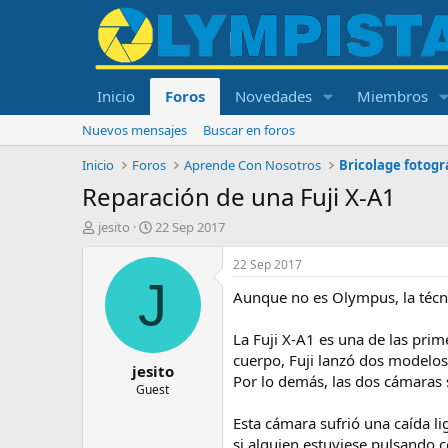
Inicio
Foros
Novedades
Miembros
Nuevos mensajes
Buscar en foros
Inicio
Foros
Aprende Con Nosotros
Bricolage fotogr
Reparación de una Fuji X-A1
I
F
jesito
22 Sep 2017
n
e
i
c
22 Sep 2017
c
h
J
Aunque no es Olympus, la técnic
i
a
a
d
d
e
La Fuji X-A1 es una de las pri
o
i
cuerpo, Fuji lanzó dos modelos
jesito
r
n
Por lo demás, las dos cámaras s
d
i
Guest
e
c
Esta cámara sufrió una caída l
l
i
t
o
si alguien estuviese pulsando c