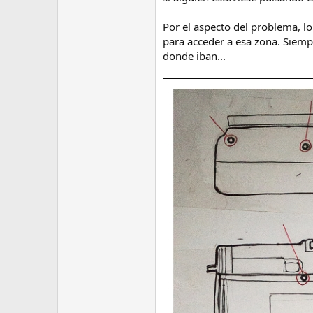
e
m
Por el aspecto del problema, l
a
para acceder a esa zona. Siemp
donde iban...