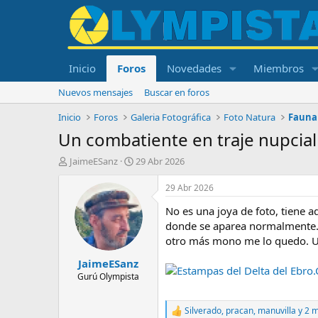
Inicio
Foros
Novedades
Miembros
Nuevos mensajes
Buscar en foros
Inicio
Foros
Galeria Fotográfica
Foto Natura
Fauna 
Un combatiente en traje nupcial
I
F
JaimeESanz
29 Abr 2026
n
e
i
c
29 Abr 2026
c
h
No es una joya de foto, tiene a
i
a
a
d
donde se aparea normalmente. A
d
e
otro más mono me lo quedo. Us
o
i
JaimeESanz
r
n
Estampas del Delta del Ebro
d
i
Gurú Olympista
e
c
l
i
Silverado
,
pracan
,
manuvilla
y 2 
t
o
R