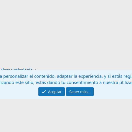
Flora y Micología
 personalizar el contenido, adaptar la experiencia, y si estás re
lizando este sitio, estás dando tu consentimiento a nuestra utiliz
Contáctanos
T
Aceptar
Saber más…
®
Community platform by XenForo
© 2010-2024 XenForo Ltd.