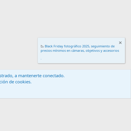
📉
Black Friday fotográfico 2025, seguimiento de
precios mínimos en cámaras, objetivos y accesorios
.
gistrado, a mantenerte conectado.
ación de cookies.
érminos y reglas
Política de privacidad
Ayuda
Inicio
R
S
S