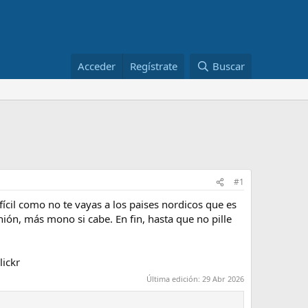
Acceder
Regístrate
Buscar
#1
fícil como no te vayas a los paises nordicos que es
ón, más mono si cabe. En fin, hasta que no pille
lickr
Última edición:
29 Abr 2026