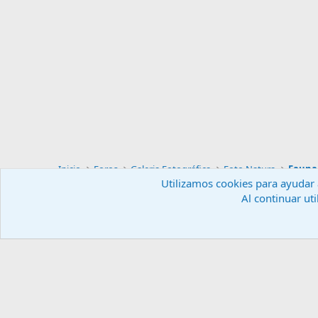
Inicio
Foros
Galeria Fotográfica
Foto Natura
Fauna 
Utilizamos cookies para ayudar a
Al continuar uti
Español (ES)