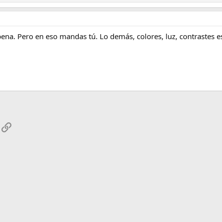
pena. Pero en eso mandas tú. Lo demás, colores, luz, contrastes 
App
mail
Enlace