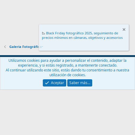
📉
Black Friday fotográfico 2025, seguimiento de
precios mínimos en cámaras, objetivos y accesorios
.
Galeria Fotográfica
Español (ES)
Utilizamos cookies para ayudar a personalizar el contenido, adaptar la
experiencia, y si estás registrado, a mantenerte conectado.
Contáctanos
Términos y reglas
Política de privacidad
Ayuda
Al continuar utilizando este sitio, estás dando tu consentimiento a nuestra
Inicio
R
utilización de cookies.
S
S
Aceptar
Saber más…
®
Community platform by XenForo
© 2010-2024 XenForo Ltd.