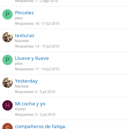
Respuestas
7
2 Ago 2010
Pinceles
P
pitos
Respuestas
14
17 Jul 2010
texturas
Mackote
Respuestas
14
15 Jul 2010
Llueve y llueve
P
pitos
Respuestas
11
14 Jul 2010
Yesterday
Mackote
Respuestas
4
5 Jul 2010
Mi coche y yo
H
Homer
Respuestas
5
2 Jul 2010
compañeros de fatiga.
F