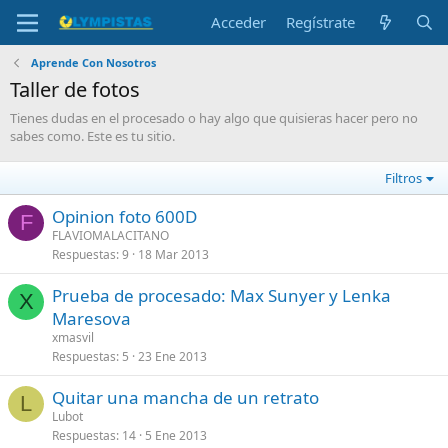
Acceder
Regístrate
Aprende Con Nosotros
Taller de fotos
Tienes dudas en el procesado o hay algo que quisieras hacer pero no
sabes como. Este es tu sitio.
Filtros
Opinion foto 600D
F
FLAVIOMALACITANO
Respuestas
9
18 Mar 2013
Prueba de procesado: Max Sunyer y Lenka
X
Maresova
xmasvil
Respuestas
5
23 Ene 2013
Quitar una mancha de un retrato
L
Lubot
Respuestas
14
5 Ene 2013