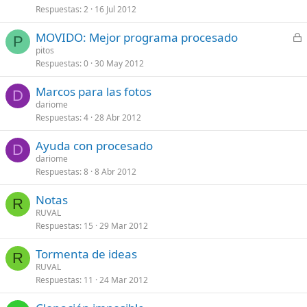
Respuestas
2
16 Jul 2012
C
MOVIDO: Mejor programa procesado
P
e
pitos
Respuestas
0
30 May 2012
r
r
Marcos para las fotos
a
D
dariome
d
Respuestas
4
28 Abr 2012
o
Ayuda con procesado
D
dariome
Respuestas
8
8 Abr 2012
Notas
R
RUVAL
Respuestas
15
29 Mar 2012
Tormenta de ideas
R
RUVAL
Respuestas
11
24 Mar 2012