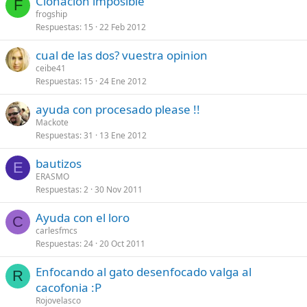
Clonación imposible
F
frogship
Respuestas
15
22 Feb 2012
cual de las dos? vuestra opinion
ceibe41
Respuestas
15
24 Ene 2012
ayuda con procesado please !!
Mackote
Respuestas
31
13 Ene 2012
bautizos
E
ERASMO
Respuestas
2
30 Nov 2011
Ayuda con el loro
C
carlesfmcs
Respuestas
24
20 Oct 2011
Enfocando al gato desenfocado valga al
R
cacofonia :P
Rojovelasco