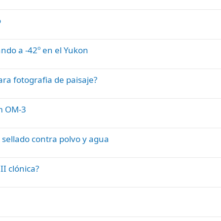
o
ndo a -42º en el Yukon
ara fotografia de paisaje?
em OM-3
ellado contra polvo y agua
I clónica?