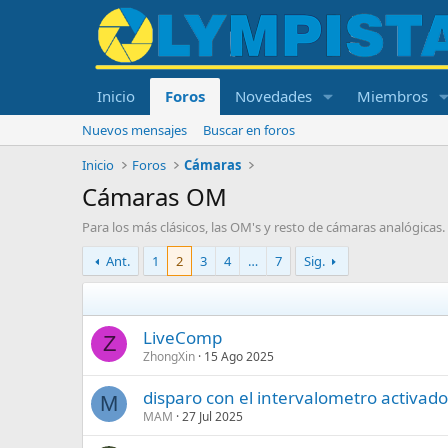
Inicio
Foros
Novedades
Miembros
Nuevos mensajes
Buscar en foros
Inicio
Foros
Cámaras
Cámaras OM
Para los más clásicos, las OM's y resto de cámaras analógicas.
Ant.
1
2
3
4
…
7
Sig.
LiveComp
Z
ZhongXin
15 Ago 2025
disparo con el intervalometro activado
M
MAM
27 Jul 2025