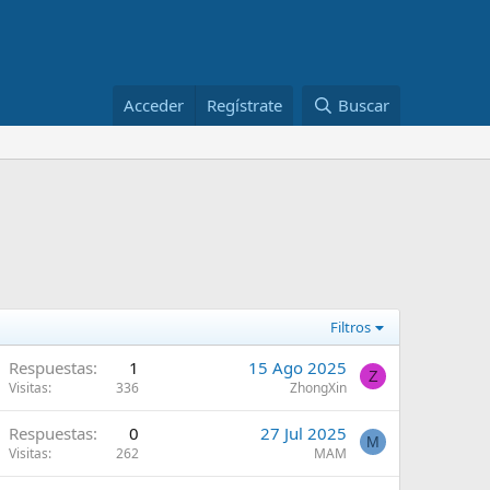
Acceder
Regístrate
Buscar
Filtros
Respuestas
1
15 Ago 2025
Z
Visitas
336
ZhongXin
Respuestas
0
27 Jul 2025
M
Visitas
262
MAM