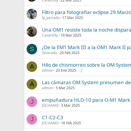
CanariOly
22 Mar 2025
Filtro para fotografiar eclipse 29 Marz
fp_parrado
17 Mar 2025
Una OM1 resiste toda la noche dispara
CanariOly
10 Mar 2025
¿De la EM1 Mark III a la OM1 Mark II p
S
Silverado
20 Feb 2025
Hilo de chismorreo sobre la OM Syst
A
admon
23 Ene 2025
2
Las cámaras OM System presumen de s
A
admon
5 Mar 2025
empuñadura HLD-10 para O-M1 Mark I
J
JOCHAMO
3 Mar 2025
C1-C2-C3
J
JOCHAMO
16 Feb 2025