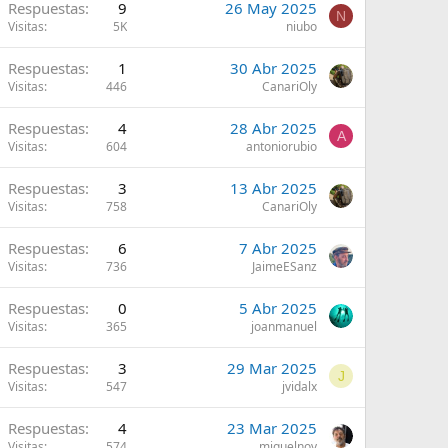
Respuestas
9
26 May 2025
N
Visitas
5K
niubo
Respuestas
1
30 Abr 2025
Visitas
446
CanariOly
Respuestas
4
28 Abr 2025
A
Visitas
604
antoniorubio
Respuestas
3
13 Abr 2025
Visitas
758
CanariOly
Respuestas
6
7 Abr 2025
Visitas
736
JaimeESanz
Respuestas
0
5 Abr 2025
Visitas
365
joanmanuel
Respuestas
3
29 Mar 2025
J
Visitas
547
jvidalx
Respuestas
4
23 Mar 2025
Visitas
574
miguelnov