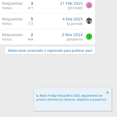
Respuestas
3
21 Feb 2025
J
Visitas
411
JOCHAMO
Respuestas
5
4 Ene 2025
Visitas
772
fp_parrado
Respuestas
2
3 Nov 2024
J
Visitas
444
javiubierna
Debes estar conectado o registrado para publicar aquí.
📉
Black Friday fotográfico 2025, seguimiento de
precios mínimos en cámaras, objetivos y accesorios
.