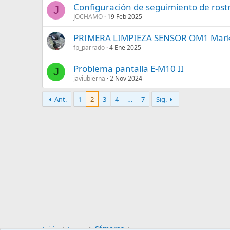
Configuración de seguimiento de rost
J
JOCHAMO
19 Feb 2025
PRIMERA LIMPIEZA SENSOR OM1 Mar
fp_parrado
4 Ene 2025
Problema pantalla E-M10 II
J
javiubierna
2 Nov 2024
Ant.
1
2
3
4
…
7
Sig.
Inicio
Foros
Cámaras