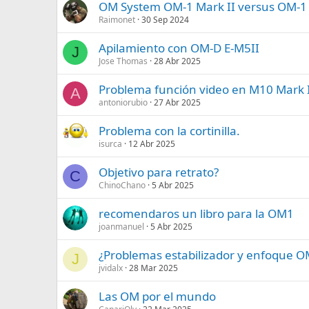
OM System OM-1 Mark II versus OM-1 
Raimonet
30 Sep 2024
Apilamiento con OM-D E-M5II
J
Jose Thomas
28 Abr 2025
Problema función video en M10 Mark 
A
antoniorubio
27 Abr 2025
Problema con la cortinilla.
isurca
12 Abr 2025
Objetivo para retrato?
C
ChinoChano
5 Abr 2025
recomendaros un libro para la OM1
joanmanuel
5 Abr 2025
¿Problemas estabilizador y enfoque O
J
jvidalx
28 Mar 2025
Las OM por el mundo