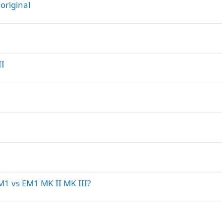
original
II
M1 vs EM1 MK II MK III?