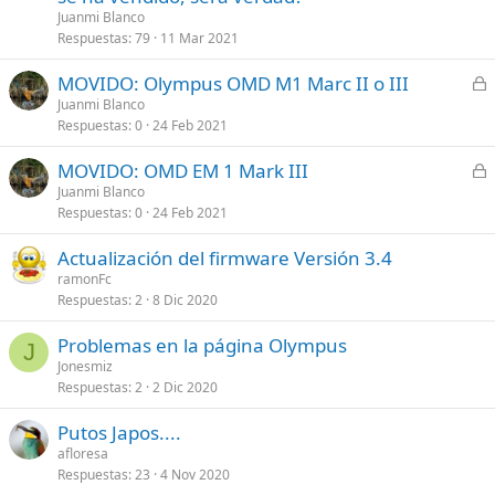
Juanmi Blanco
Respuestas
79
11 Mar 2021
C
MOVIDO: Olympus OMD M1 Marc II o III
e
Juanmi Blanco
Respuestas
0
24 Feb 2021
r
r
C
MOVIDO: OMD EM 1 Mark III
a
e
Juanmi Blanco
d
Respuestas
0
24 Feb 2021
r
o
r
Actualización del firmware Versión 3.4
a
ramonFc
d
Respuestas
2
8 Dic 2020
o
Problemas en la página Olympus
J
Jonesmiz
Respuestas
2
2 Dic 2020
Putos Japos....
afloresa
Respuestas
23
4 Nov 2020