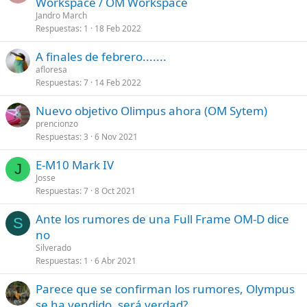
Workspace / OM Workspace
Jandro March
Respuestas
1
18 Feb 2022
A finales de febrero.......
afloresa
Respuestas
7
14 Feb 2022
Nuevo objetivo Olimpus ahora (OM Sytem)
prencionzo
Respuestas
3
6 Nov 2021
E‑M10 Mark IV
J
Josse
Respuestas
7
8 Oct 2021
Ante los rumores de una Full Frame OM-D dice
S
no
Silverado
Respuestas
1
6 Abr 2021
Parece que se confirman los rumores, Olympus
se ha vendido, será verdad?