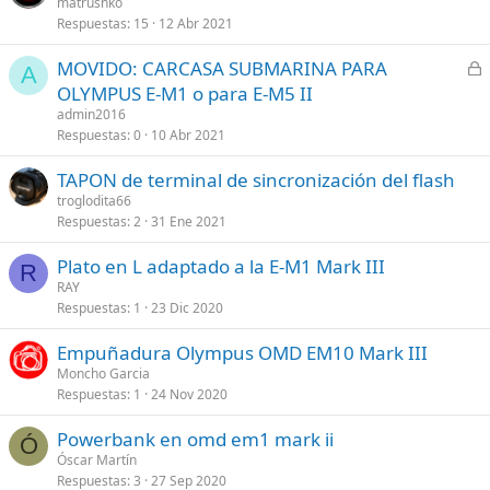
matrushko
Respuestas
15
12 Abr 2021
C
MOVIDO: CARCASA SUBMARINA PARA
A
e
OLYMPUS E-M1 o para E-M5 II
r
admin2016
r
Respuestas
0
10 Abr 2021
a
TAPON de terminal de sincronización del flash
d
troglodita66
o
Respuestas
2
31 Ene 2021
Plato en L adaptado a la E-M1 Mark III
R
RAY
Respuestas
1
23 Dic 2020
Empuñadura Olympus OMD EM10 Mark III
Moncho Garcia
Respuestas
1
24 Nov 2020
Powerbank en omd em1 mark ii
Ó
Óscar Martín
Respuestas
3
27 Sep 2020