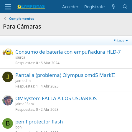
Acceder
Regístrate
Complementos
Para Cámaras
Filtros
Consumo de batería con empuñadura HLD-7
isurca
Respuestas
0
6 Mar 2024
Pantalla (problema) Olympus omd5 MarkII
J
jaimecfm
Respuestas
1
4 Abr 2023
OMSystem FALLA A LOS USUARIOS
JaimeESanz
Respuestas
0
2 Abr 2023
pen f protector flash
B
boni