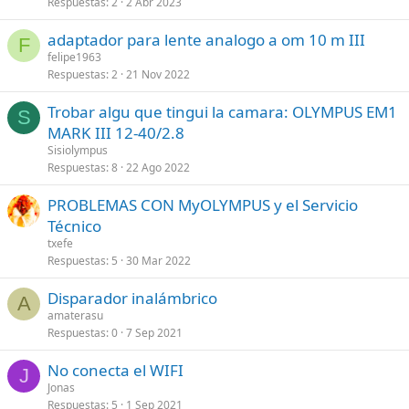
Respuestas
2
2 Abr 2023
adaptador para lente analogo a om 10 m III
F
felipe1963
Respuestas
2
21 Nov 2022
Trobar algu que tingui la camara: OLYMPUS EM1
S
MARK III 12-40/2.8
Sisiolympus
Respuestas
8
22 Ago 2022
PROBLEMAS CON MyOLYMPUS y el Servicio
Técnico
txefe
Respuestas
5
30 Mar 2022
Disparador inalámbrico
A
amaterasu
Respuestas
0
7 Sep 2021
No conecta el WIFI
J
Jonas
Respuestas
5
1 Sep 2021