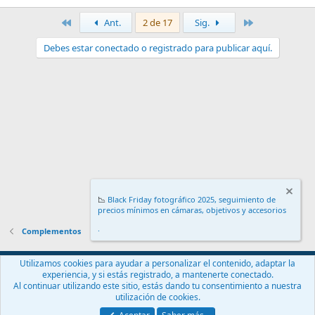
Primero
Último
Ant.
2 de 17
Sig.
Debes estar conectado o registrado para publicar aquí.
📉
Black Friday fotográfico 2025, seguimiento de
precios mínimos en cámaras, objetivos y accesorios
.
Complementos
Español (ES)
Utilizamos cookies para ayudar a personalizar el contenido, adaptar la
experiencia, y si estás registrado, a mantenerte conectado.
Contáctanos
Términos y reglas
Política de privacidad
Ayuda
Al continuar utilizando este sitio, estás dando tu consentimiento a nuestra
Inicio
R
utilización de cookies.
S
S