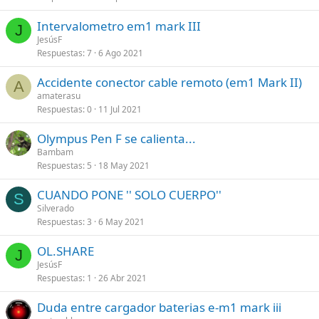
Intervalometro em1 mark III
J
JesúsF
Respuestas
7
6 Ago 2021
Accidente conector cable remoto (em1 Mark II)
A
amaterasu
Respuestas
0
11 Jul 2021
Olympus Pen F se calienta...
Bambam
Respuestas
5
18 May 2021
CUANDO PONE '' SOLO CUERPO''
S
Silverado
Respuestas
3
6 May 2021
OL.SHARE
J
JesúsF
Respuestas
1
26 Abr 2021
Duda entre cargador baterias e-m1 mark iii